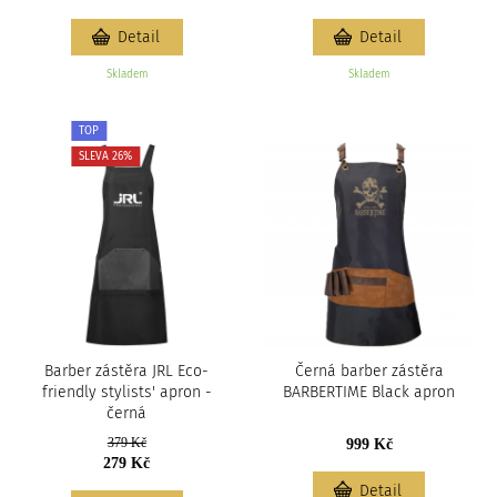
Detail
Detail
Skladem
Skladem
TOP
SLEVA 26%
Barber zástěra JRL Eco-
Černá barber zástěra
friendly stylists' apron -
BARBERTIME Black apron
černá
379 Kč
999 Kč
279 Kč
Detail