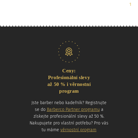
Strá
1
Naše nabídka
Ceny:
Profesionální slevy
až 50 % i věrnostní
program
Jste barber nebo kadeřník? Registrujte
se do
Barberco Partner programu
a
získejte profesionální slevy až 50 %.
Nakupujete pro vlastní potřebu? Pro vás
tu máme
věrnostní program