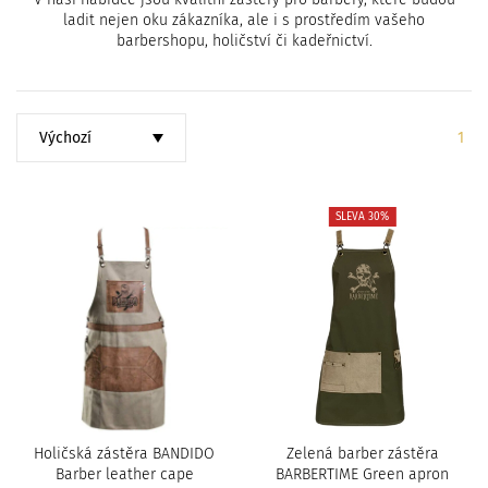
c
ladit nejen oku zákazníka, ale i s prostředím vašeho
i
barbershopu, holičství či kadeřnictví.
Seřadit
Strá
1
SLEVA 30%
Holičská zástěra BANDIDO
Zelená barber zástěra
Barber leather cape
BARBERTIME Green apron