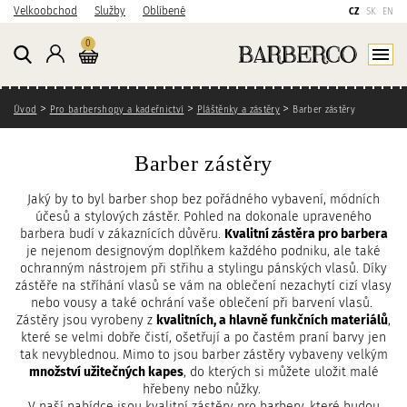
P
P
P
Velkoobchod
Služby
Oblíbené
CZ
SK
EN
ř
ř
ř
Košík
kusů
0
e
e
e
Přihlášení
Zobraz
j
j
j
í
í
í
Zde se nacházíte
t
t
t
Úvod
Pro barbershopy a kadeřnictví
Pláštěnky a zástěry
Barber zástěry
n
n
n
a
a
a
Barber zástěry
h
h
v
l
l
y
Jaký by to byl barber shop bez pořádného vybavení, módních
a
a
h
účesů a stylových zástěr. Pohled na dokonale upraveného
v
v
l
barbera budí v zákaznících důvěru.
Kvalitní zástěra pro barbera
n
n
e
je nejenom designovým doplňkem každého podniku, ale také
í
í
d
ochranným nástrojem při střihu a stylingu pánských vlasů. Díky
zástěře na stříhání vlasů se vám na oblečení nezachytí cizí vlasy
o
n
á
nebo vousy a také ochrání vaše oblečení při barvení vlasů.
b
a
v
Zástěry jsou vyrobeny z
kvalitních, a hlavně funkčních materiálů
,
s
v
á
které se velmi dobře čistí, ošetřují a po častém praní barvy jen
a
i
n
tak nevyblednou. Mimo to jsou barber zástěry vybaveny velkým
h
g
í
množství užitečných kapes
, do kterých si můžete uložit malé
a
hřebeny nebo nůžky.
V naší nabídce jsou kvalitní zástěry pro barbery, které budou