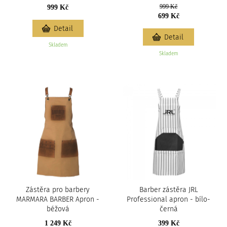
999 Kč
999 Kč
699 Kč
Detail
Detail
Skladem
Skladem
Zástěra pro barbery
Barber zástěra JRL
MARMARA BARBER Apron -
Professional apron - bílo-
béžová
černá
1 249 Kč
399 Kč