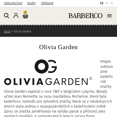
P
P
P
Velkoobchod
Služby
Oblíbené
CZ
SK
EN
ř
ř
ř
Košík
kusů
0
e
e
e
Přihlášení
Zobraz
j
j
j
í
í
í
Zde se nacházíte
t
t
t
Úvod
Olivia Garden
n
n
n
a
a
a
Olivia Garden
h
h
v
l
l
y
a
a
h
Příběh
v
v
l
světozn
n
n
e
ámé
kadeřni
í
í
d
cké
o
n
á
značky
b
a
v
Olivia Garden započal v roce 1967 v belgickém Lutychu. Bývalý
s
v
á
učitel Jean Rennette se svou manželkou Micheline, která byla
a
i
n
kadeřnice, rozhodli pro vytvoření značky, která se v následujících
h
g
í
letech stala jednou z nejpopulárnějších v kadeřnickém světě.
Zprvu se značka zaměřovala na výrobu paruk a příčesků jako
a
módních doplňků. V sedmdesátých letech začala firma