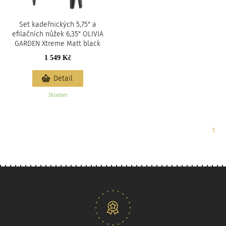
Set kadeřnických 5,75" a
efilačních nůžek 6,35" OLIVIA
GARDEN Xtreme Matt black
1 549 Kč
Detail
Skladem
Strá
1
Naše nabídka