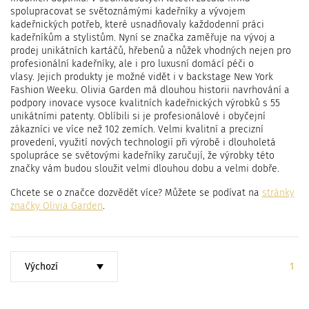
c
spolupracovat se světoznámými kadeřníky a vývojem
i
kadeřnických potřeb, které usnadňovaly každodenní práci
kadeřníkům a stylistům. Nyní se značka zaměřuje na vývoj a
prodej unikátních kartáčů, hřebenů a nůžek vhodných nejen pro
profesionální kadeřníky, ale i pro luxusní domácí péči o
vlasy. Jejich produkty je možné vidět i v backstage New York
Fashion Weeku. Olivia Garden má dlouhou historii navrhování a
podpory inovace vysoce kvalitních kadeřnických výrobků s 55
unikátními patenty. Oblíbili si je profesionálové i obyčejní
zákazníci ve více než 102 zemích. Velmi kvalitní a precizní
provedení, využití nových technologií při výrobě i dlouholetá
spolupráce se světovými kadeřníky zaručují, že výrobky této
značky vám budou sloužit velmi dlouhou dobu a velmi dobře.
Chcete se o značce dozvědět více? Můžete se podívat na
stránky
značky
Olivia Garden
.
Seřadit
Strá
1