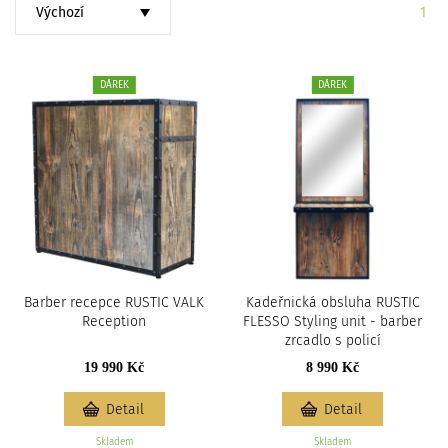
c
Strá
1
i
DÁREK
DÁREK
Barber recepce RUSTIC VALK
Kadeřnická obsluha RUSTIC
Reception
FLESSO Styling unit - barber
zrcadlo s policí
19 990 Kč
8 990 Kč
Detail
Detail
Skladem
Skladem