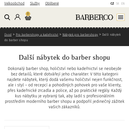
P
P
P
Velkoobchod
Služby
Oblíbené
CZ
SK
EN
ř
ř
ř
Košík
kusů
0
e
e
e
Přihlášení
Zobraz
j
j
j
í
í
í
Zde se nacházíte
t
t
t
Úvod
Pro barbershopy a kadeřnictví
Nábytek pro barbershopy
Další nábytek
n
n
n
do barber shopu
a
a
a
h
h
v
Další nábytek do barber shopu
l
l
y
a
a
h
Dokonalý barber shop, holičství nebo kadeřnictví se neobejde
v
v
l
bez detailů, které dotvářejí jeho charakter. V této kategorii
n
n
e
najdete nábytek, který dodá vašemu holičství nejen funkčnost,
í
í
d
ale i styl – od recepcí a pohodlných pohovek pro vaše klienty,
přes kadeřnické zrcadla a police, až po praktické regály. Každý
o
n
á
kus nábytku je vybraný tak, aby ladil s profesionálním
b
a
v
prostředím moderního barber shopu a podpořil jedinečný zážitek
s
v
á
vašich zákazníků.
a
i
n
h
g
í
a
Seřadit