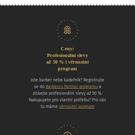
Naše nabídka
Ceny:
Profesionální slevy
až 50 % i věrnostní
program
Jste barber nebo kadeřník? Registrujte
se do
Barberco Partner programu
a
získejte profesionální slevy až 50 %.
Nakupujete pro vlastní potřebu? Pro vás
tu máme
věrnostní program