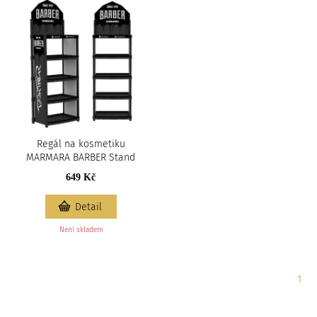
Regál na kosmetiku
MARMARA BARBER Stand
649 Kč
Detail
Není skladem
Strá
1