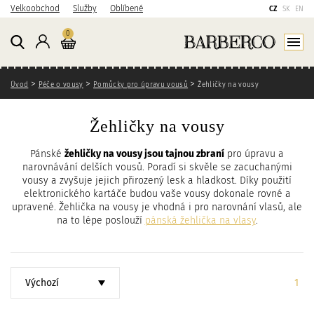
P
P
P
Velkoobchod
Služby
Oblíbené
CZ
SK
EN
ř
ř
ř
Košík
kusů
0
e
e
e
Přihlášení
Zobraz
j
j
j
í
í
í
Zde se nacházíte
t
t
t
Úvod
Péče o vousy
Pomůcky pro úpravu vousů
Žehličky na vousy
n
n
n
a
a
a
Žehličky na vousy
h
h
v
l
l
y
Pánské
žehličky na vousy jsou tajnou zbraní
pro úpravu a
a
a
h
narovnávání delších vousů. Poradí si skvěle se zacuchanými
v
v
l
vousy a zvyšuje jejich přirozený lesk a hladkost. Díky použití
n
n
e
elektronického kartáče budou vaše vousy dokonale rovné a
í
í
d
upravené. Žehlička na vousy je vhodná i pro narovnání vlasů, ale
na to lépe poslouží
pánská žehlička na vlasy
.
o
n
á
b
a
v
s
v
á
a
i
n
Seřadit
Strá
1
h
g
í
a