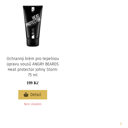
Ochranný krém pro tepelnou
úpravu vousů ANGRY BEARDS
Heat protector Johny Storm
75 ml
199 Kč
Detail
Není skladem
Strá
1