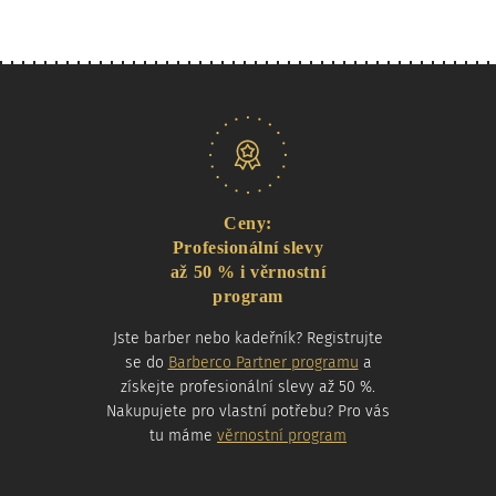
Naše nabídka
Ceny:
Profesionální slevy
až 50 % i věrnostní
program
Jste barber nebo kadeřník? Registrujte
se do
Barberco Partner programu
a
získejte profesionální slevy až 50 %.
Nakupujete pro vlastní potřebu? Pro vás
tu máme
věrnostní program