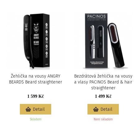
c
i
Žehlička na vousy ANGRY
Bezdrátová žehlička na vousy
BEARDS Beard straightener
a vlasy PACINOS Beard & hair
straightener
1 599 Kč
1 499 Kč
Detail
Detail
Skladem
Není skladem