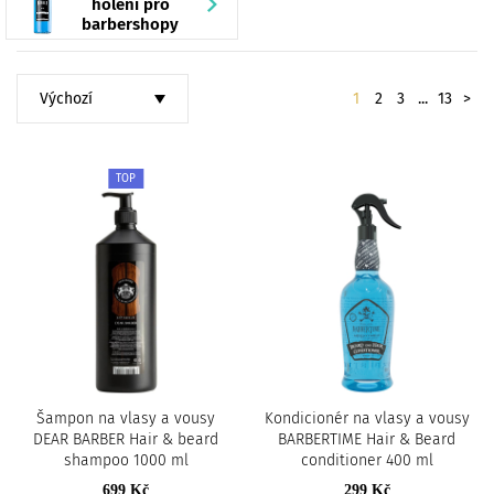
c
holení pro
barbershopy
i
Seřadit
Stránkování
Dalš
1
2
3
...
13
>
TOP
Šampon na vlasy a vousy
Kondicionér na vlasy a vousy
DEAR BARBER Hair & beard
BARBERTIME Hair & Beard
shampoo 1000 ml
conditioner 400 ml
699 Kč
299 Kč