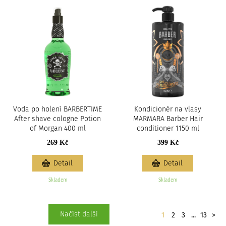
Voda po holení BARBERTIME
Kondicionér na vlasy
After shave cologne Potion
MARMARA Barber Hair
of Morgan 400 ml
conditioner 1150 ml
269 Kč
399 Kč
Detail
Detail
Skladem
Skladem
Stránkování
Načíst další
Dalš
1
2
3
...
13
>