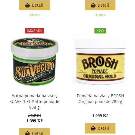
Detail
Detail
Skladem
Skladem
SLEVA 43%
NOVÝ
Matná pomáda na vlasy
Pomáda na vlasy BROSH
SUAVECITO Matte pomade
Original pomade 280 g
908 g
2 459 Kč
1 099 Kč
1 399 Kč
Detail
Detail