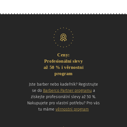
Naše nabídka
Ceny:
Profesionální slevy
až 50 % i věrnostní
program
Jste barber nebo kadeřník? Registrujte
se do
Barberco Partner programu
a
získejte profesionální slevy až 50 %.
Nakupujete pro vlastní potřebu? Pro vás
tu máme
věrnostní program