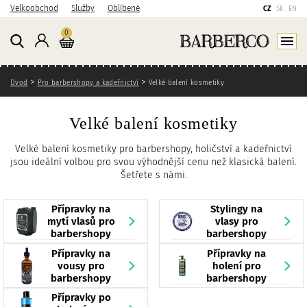
P
P
P
Velkoobchod
Služby
Oblíbené
CZ
SK
EN
ř
ř
ř
Košík
kusů
0
e
e
e
Přihlášení
Zobraz
j
j
j
í
í
í
Zde se nacházíte
t
t
t
Úvod
Pro barbershopy a kadeřnictví
Velké balení kosmetiky
n
n
n
a
a
a
Velké balení kosmetiky
h
h
v
l
l
y
Velké balení kosmetiky pro barbershopy, holičství a kadeřnictví
a
a
h
jsou ideální volbou pro svou výhodnější cenu než klasická balení.
v
v
l
Šetřete s námi.
n
n
e
í
í
d
Přípravky na
Stylingy na
o
n
á
mytí vlasů pro
vlasy pro
b
a
v
barbershopy
barbershopy
s
v
á
Přípravky na
Přípravky na
a
i
n
vousy pro
holení pro
barbershopy
barbershopy
h
g
í
a
Přípravky po