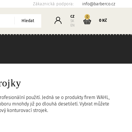
Zákaznická podpora:
info@barberco.cz
Košík
CZ
kusů
0
Přihlášení
0 Kč
Hledat
SK
EN
rojky
rofesionální použití. Jedná se o produkty firem WAHL,
oboru mnohdy již po dlouhá desetiletí. Vybrat můžete
vý konturovací strojek.