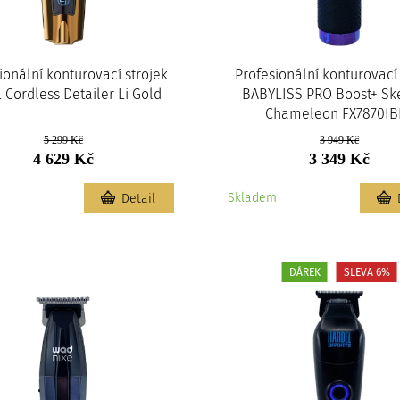
ionální konturovací strojek
Profesionální konturovací 
Cordless Detailer Li Gold
BABYLISS PRO Boost+ Sk
Chameleon FX7870IB
5 299 Kč
3 949 Kč
4 629 Kč
3 349 Kč
m
Skladem
Detail
DÁREK
SLEVA 6%