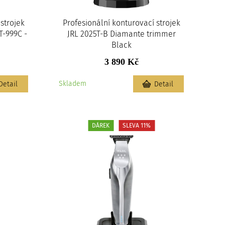
strojek
Profesionální konturovací strojek
T-999C -
JRL 2025T-B Diamante trimmer
Black
3 890 Kč
Skladem
Detail
Detail
DÁREK
SLEVA 11%