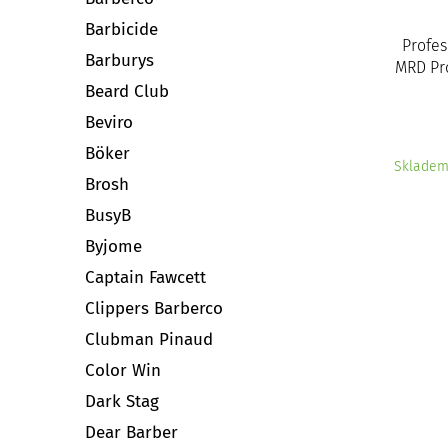
Barbicide
Profes
Barburys
MRD Pr
Beard Club
Beviro
Böker
Sklade
Brosh
BusyB
Byjome
Captain Fawcett
Clippers Barberco
Clubman Pinaud
Color Win
Dark Stag
Dear Barber