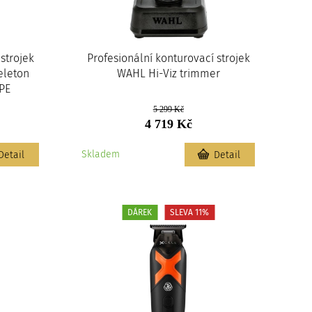
strojek
Profesionální konturovací strojek
eleton
WAHL Hi-Viz trimmer
PE
5 299 Kč
4 719 Kč
Skladem
Detail
Detail
DÁREK
SLEVA 11%