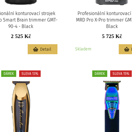
ionální konturovací strojek
Profesionální konturovací 
o Smart Brain trimmer GMT-
MRD Pro X-Pro trimmer GM
90-4 - Black
Black
2 525 Kč
5 725 Kč
m
Skladem
Detail
DÁREK
SLEVA 13%
DÁREK
SLEVA 15%