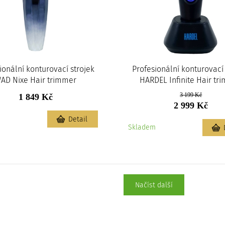
ionální konturovací strojek
Profesionální konturovací 
AD Nixe Hair trimmer
HARDEL Infinite Hair tr
3 199 Kč
1 849 Kč
2 999 Kč
m
Detail
Skladem
Načíst další