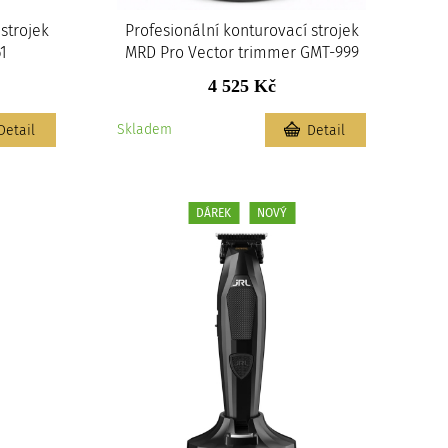
strojek
Profesionální konturovací strojek
1
MRD Pro Vector trimmer GMT-999
4 525 Kč
Skladem
Detail
Detail
DÁREK
NOVÝ