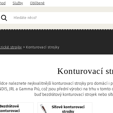
hod
Služby
Oblíbené
acházíte
trické strojky
Konturovací strojky
Konturovací st
ídce naleznete nejkvalitnější konturovací strojky pro domácí i p
DIS, JRL a Gamma Piú, což jsou přední výrobci na trhu v tomto 
buď bezdrátový konturovací strojek nebo síťo
Bezdrátové
Síťové konturovací
konturovací
strojky