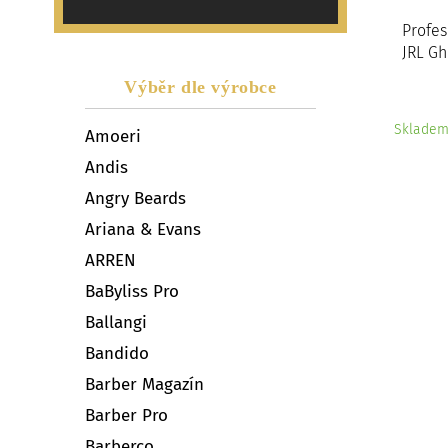
Profes
JRL Gh
Výběr dle výrobce
Sklade
Amoeri
Andis
Angry Beards
Ariana & Evans
ARREN
BaByliss Pro
Ballangi
Bandido
Barber Magazín
Barber Pro
Barberco