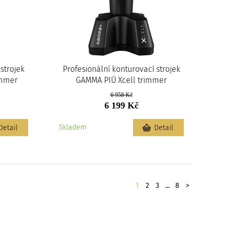
strojek
Profesionální konturovací strojek
immer
GAMMA PIÚ Xcell trimmer
6 958 Kč
6 199 Kč
Skladem
Detail
Detail
Stránkování
Další
1
2
3
...
8
>