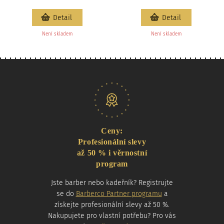
Detail
Detail
Není skladem
Není skladem
Naše nabídka
Ceny:
Profesionální slevy
až 50 % i věrnostní
program
Jste barber nebo kadeřník? Registrujte
se do
Barberco Partner programu
a
získejte profesionální slevy až 50 %.
Nakupujete pro vlastní potřebu? Pro vás