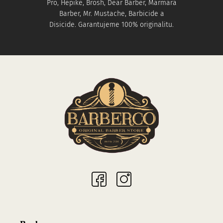
Pro, Hepike, Brosh, Dear Barber, Marmara
Barber, Mr. Mustache, Barbicide a
Disicide. Garantujeme 100% originalitu.
Sociální sítě