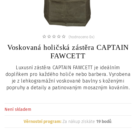
c
i
(hodnoceno 0x)
Voskovaná holičská zástěra CAPTAIN
FAWCETT
Luxusní zástěra CAPTAIN FAWCETT je ideálním
doplňkem pro každého holiče nebo barbera. V
yrobena
je z lehkogramážní voskované bavlny s koženými
popruhy a detaily a patinovaným mosazným kováním.
Není skladem
Věrnostní program:
Za nákup získáte
19 bodů
.