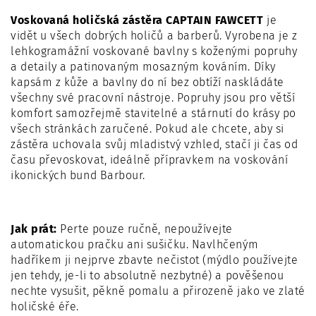
V
oskovaná holičská zástěra CAPTAIN FAWCETT
je
vidět u všech dobrých holičů a barberů. Vyrobena je z
lehkogramážní voskované bavlny s koženými popruhy
a detaily a patinovaným mosazným kováním. Díky
kapsám z kůže a bavlny do ní bez obtíží naskládáte
všechny své pracovní nástroje.
Popruhy jsou pro větší
komfort samozřejmě stavitelné a stárnutí do krásy po
všech stránkách zaručené. Pokud ale chcete, aby si
zástěra uchovala svůj mladistvý vzhled, stačí ji čas od
času převoskovat, ideálně přípravkem na voskování
ikonických bund Barbour
.
Jak prát:
Perte pouze
ručně, nepoužívejte
automatickou pračku ani sušičku. Navlhčeným
hadříkem ji nejprve zbavte nečistot (mýdlo používejte
jen tehdy, je-li to absolutně nezbytné) a pověšenou
nechte vysušit, pěkně pomalu a přirozeně jako ve zlaté
holičské éře
.