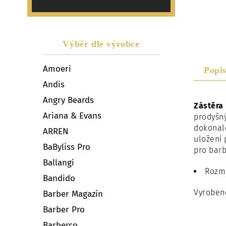
Výběr dle výrobce
Amoeri
Popi
Andis
Angry Beards
Zástěra
Ariana & Evans
prodyšný
dokonale
ARREN
uložení 
BaByliss Pro
pro barb
Ballangi
Rozmě
Bandido
Vyroben
Barber Magazín
Barber Pro
Barberco