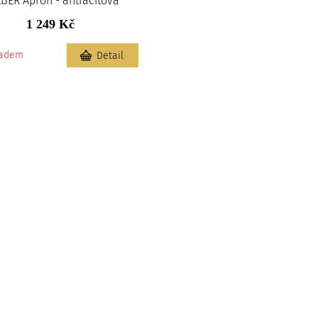
BER Apron - antracitová
1 249 Kč
ladem
Detail