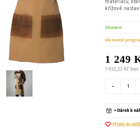
materiálu, kte
křížově nastav
Skladem
Věrnostní progra
1 249 
1 032,23 Kč bez
-
Snížit o 
+ Dárek k n
Přidat do obl