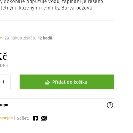
rý dokonale odpuzuje vodu, zapínání je řešeno
Načítám
itelnými koženými řemínky. Barva béžová.
m:
Za nákup získáte
12 bodů
.
Kč
 DPH
+
Přidat do košíku
1 kus
Zvýšit o 1 kus
ákupu
íbených
|
Sdílet: