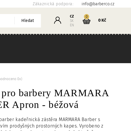
Zákaznická podpora:
info@barberco.cz
Košík
CZ
kusů
0
Přihlášení
0 Kč
Hledat
SK
EN
hodnoceno 0x)
a pro barbery MARMARA
 Apron - béžová
 barber kadeřnická zástěra MARMARA Barber s
vím prodyšných prostorných kapes. Vyrobeno z