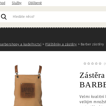
hod
Služby
Oblíbené
acházíte
barbershopy a kadeřnictví
Pláštěnky a zástěry
Barber zástěry
(
Zástěr
BARBER
Velmi kvalitní
velkým množst