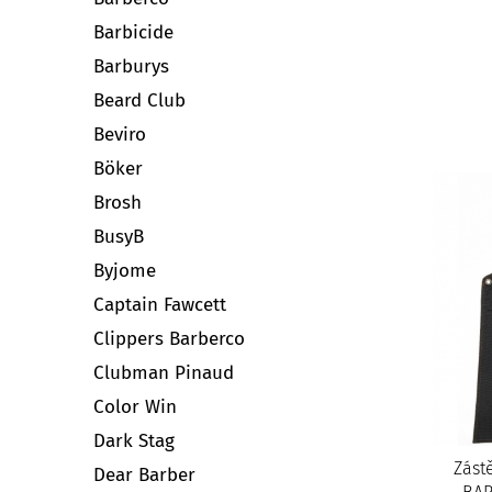
Barbicide
Barburys
Beard Club
Beviro
Böker
Brosh
BusyB
Byjome
Captain Fawcett
Clippers Barberco
Clubman Pinaud
Color Win
Dark Stag
Zást
Dear Barber