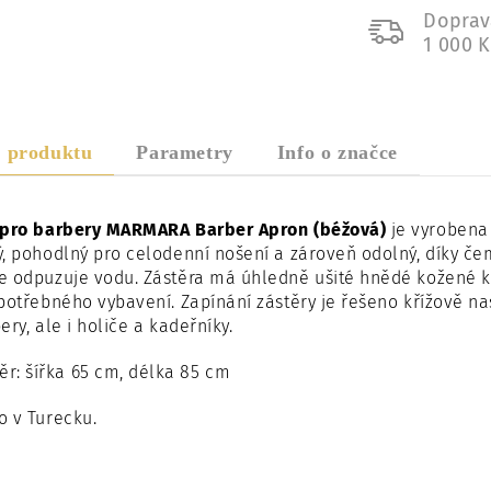
Doprav
1 000 
s produktu
Parametry
Info o značce
 pro barbery MARMARA Barber Apron (béžová)
je vyrobena 
, pohodlný pro celodenní nošení a zároveň odolný, díky če
 odpuzuje vodu. Zástěra má úhledně ušité hnědé kožené ka
potřebného vybavení. Zapínání zástěry je řešeno křížově n
ery, ale i holiče a kadeřníky.
r: šířka 65 cm, délka 85 cm
o v Turecku.