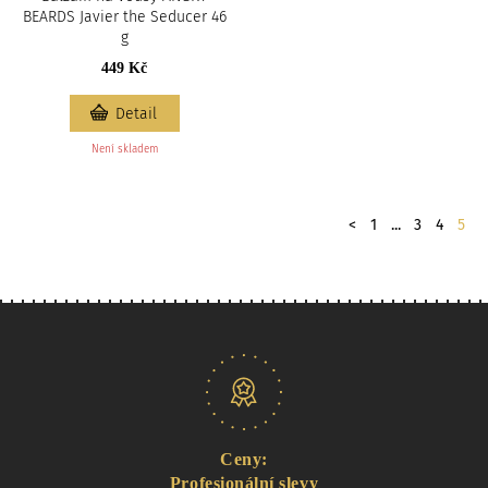
BEARDS Javier the Seducer 46
g
449 Kč
Detail
Není skladem
Stránkování
předchozí
<
1
...
3
4
5
Naše nabídka
Ceny:
Profesionální slevy