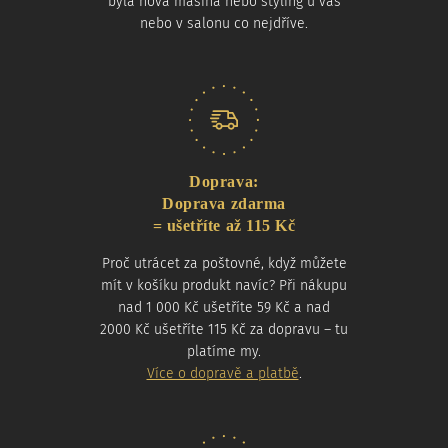
byla nová mašina nebo styling u vás
nebo v salonu co nejdříve.
Doprava:
Doprava zdarma
= ušetříte až 115 Kč
Proč utrácet za poštovné, když můžete
mít v košíku produkt navíc? Při nákupu
nad 1 000 Kč ušetříte 59 Kč a nad
2000 Kč ušetříte 115 Kč za dopravu – tu
platíme my.
Více o dopravě a platbě
.