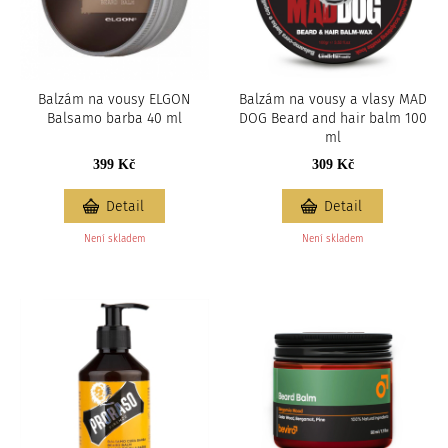
c
i
Balzám na vousy ELGON
Balzám na vousy a vlasy MAD
Balsamo barba 40 ml
DOG Beard and hair balm 100
ml
399 Kč
309 Kč
Detail
Detail
Není skladem
Není skladem