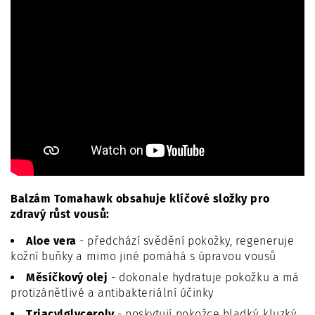
Balzám Tomahawk obsahuje klíčové složky pro
zdravý růst vousů:
Aloe vera
- předchází svědění pokožky, regeneruje
kožní buňky a mimo jiné pomáhá s úpravou vousů
Měsíčkový olej
- dokonale hydratuje pokožku a má
protizánětlivé a antibakteriální účinky
Triacylglyceroly
- poskytují pokožce hladký, kluzký