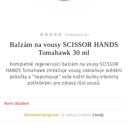
c
i
(hodnoceno 0x)
Balzám na vousy SCISSOR HANDS
Tomahawk 30 ml
Kompletně regenerující balzám na vousy SCISSOR
HANDS Tomahawk změkčuje vousy, zabraňuje svědění
pokožky a "napumpuje" vaše kožní buňky vitamíny
potřebnými pro zdravý růst vousů.
Není skladem
Věrnostní program:
Za nákup získáte
3 body
.