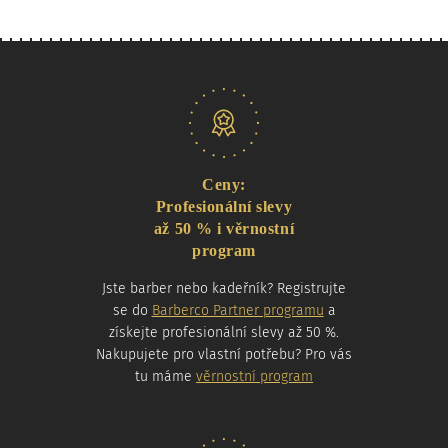
Naše nabídka
Ceny:
Profesionální slevy
až 50 % i věrnostní
program
Jste barber nebo kadeřník? Registrujte
se do
Barberco Partner programu
a
získejte profesionální slevy až 50 %.
Nakupujete pro vlastní potřebu? Pro vás
tu máme
věrnostní program