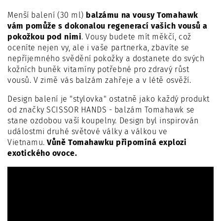
Menší balení (30 ml)
balzámu na vousy Tomahawk
vám pomůže s dokonalou regenerací vašich vousů a
pokožkou pod nimi
. Vousy budete mít měkčí, což
oceníte nejen vy, ale i vaše partnerka, zbavíte se
nepříjemného svědění pokožky a dostanete do svých
kožních buněk vitamíny potřebné pro zdravý růst
vousů. V zimě vás balzám zahřeje a v létě osvěží.
Design balení je "stylovka" ostatně jako každý produkt
od značky SCISSOR HANDS - balzám Tomahawk se
stane ozdobou vaší koupelny. Design byl inspirován
událostmi druhé světové války a válkou ve
Vietnamu.
Vůně Tomahawku připomíná explozi
exotického ovoce.