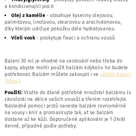
a kondicionující pocit
Olej z kamélie
- obsahuje kyseliny olejovou,
palmitovou, linolovou, stearovou a arachidonovou,
díky kterým udržuje pokožku déle hydratovanou
Včelí vosk
- poskytuje fixaci a ochranu vousů
Balení 30 ml je vhodné na cestování nebo třeba do
kapsy, abyste mohli použít balzám kdykoliv ho budete
potřebovat. Balzám můžete zakoupit i ve
větším balení
(60ml)
.
Použití:
Vložte do dlaně potřebné množství balzámu (v
závislosti na délce vašich vousů) a třením rozehřejte.
Následně pomocí prstů naneste balzám rovnoměrně
na vousy i knír a promasírujte tak, ať se balzám
dostane až ke kůži. Doporučené aplikování je 1-2krát
denně, případně podle potřeby.