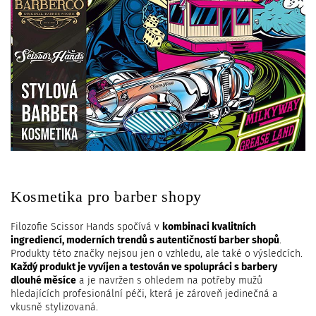
c
i
Kosmetika pro barber shopy
Filozofie Scissor Hands spočívá v
kombinaci kvalitních
ingrediencí, moderních trendů s autentičností barber shopů
.
Produkty této značky nejsou jen o vzhledu, ale také o výsledcích.
Každý produkt je vyvíjen a testován ve spolupráci s barbery
dlouhé měsíce
a je navržen s ohledem na potřeby mužů
hledajících profesionální péči, která je zároveň jedinečná a
vkusně stylizovaná.