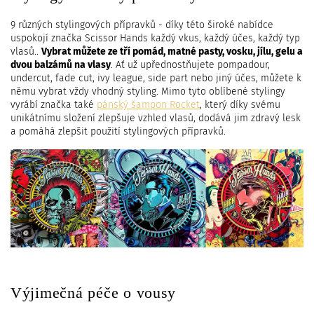
9 různých stylingových přípravků - díky této široké nabídce
uspokojí značka Scissor Hands každý vkus, každý účes, každý typ
vlasů..
Vybrat můžete ze tří pomád, matné pasty, vosku, jílu, gelu a
dvou balzámů na vlasy
. Ať už upřednostňujete pompadour,
undercut, fade cut, ivy league, side part nebo jiný účes, můžete k
němu vybrat vždy vhodný styling. Mimo tyto oblíbené stylingy
vyrábí značka také
pánský šampon Rocket
, který díky svému
unikátnímu složení zlepšuje vzhled vlasů, dodává jim zdravý lesk
a pomáhá zlepšit použití stylingových přípravků.
Výjimečná péče o vousy