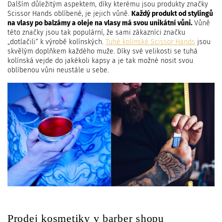
Dalším důležitým aspektem, díky kterému jsou produkty značky
Scissor Hands oblíbené, je jejich vůně.
Každý produkt od stylingů
na vlasy po balzámy a oleje na vlasy má svou unikátní vůni.
Vůně
této značky jsou tak populární, že sami zákazníci značku
„dotlačili“ k výrobě kolínských.
Tuhé kolínské Scissor Hands
jsou
skvělým doplňkem každého muže. Díky své velikosti se tuhá
kolínská vejde do jakékoli kapsy a je tak možné nosit svou
oblíbenou vůni neustále u sebe.
Prodej kosmetiky v barber shopu