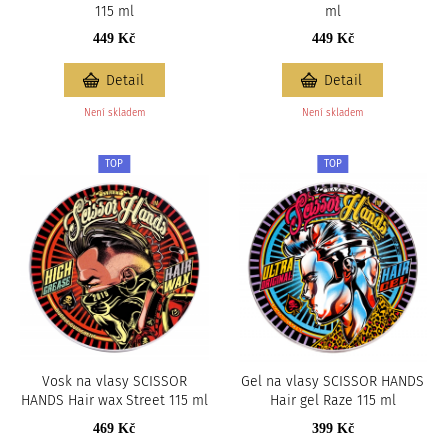
115 ml
ml
449 Kč
449 Kč
Detail
Detail
Není skladem
Není skladem
TOP
TOP
Vosk na vlasy SCISSOR
Gel na vlasy SCISSOR HANDS
HANDS Hair wax Street 115 ml
Hair gel Raze 115 ml
469 Kč
399 Kč