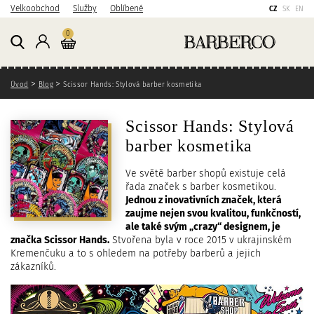
P
P
P
Velkoobchod
Služby
Oblíbené
CZ
SK
EN
ř
ř
ř
Košík
kusů
0
e
e
e
Přihlášení
j
j
j
í
í
í
Zde se nacházíte
t
t
t
Úvod
Blog
Scissor Hands: Stylová barber kosmetika
n
n
n
a
a
a
Scissor Hands: Stylová
h
h
v
barber kosmetika
l
l
y
a
a
h
Ve světě barber shopů existuje celá
v
v
l
řada značek s barber kosmetikou.
n
n
e
Jednou z inovativních značek, která
í
í
d
zaujme nejen svou kvalitou, funkčností,
o
n
á
ale také svým „crazy“ designem, je
b
a
v
značka Scissor Hands.
Stvořena byla v roce 2015 v ukrajinském
s
v
á
Kremenčuku a to s ohledem na potřeby barberů a jejich
zákazníků.
a
i
n
h
g
í
a