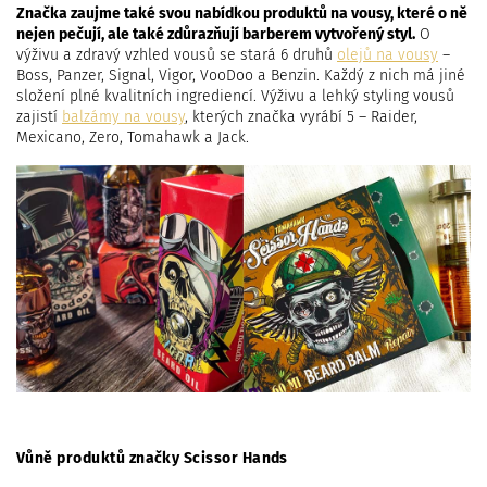
Značka zaujme také svou nabídkou produktů na vousy, které o ně
nejen pečují, ale také zdůrazňují barberem vytvořený styl.
O
výživu a zdravý vzhled vousů se stará 6 druhů
olejů na vousy
–
Boss, Panzer, Signal, Vigor, VooDoo a Benzin. Každý z nich má jiné
složení plné kvalitních ingrediencí. Výživu a lehký styling vousů
zajistí
balzámy na vousy
, kterých značka vyrábí 5 – Raider,
Mexicano, Zero, Tomahawk a Jack.
Vůně produktů značky Scissor Hands