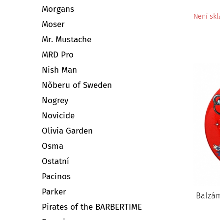
Morgans
Není sk
Moser
Mr. Mustache
MRD Pro
Nish Man
Nõberu of Sweden
Nogrey
Novicide
Olivia Garden
Osma
Ostatní
Pacinos
Parker
Balzá
Pirates of the BARBERTIME