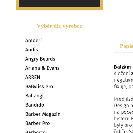
Výběr dle výrobce
Amoeri
Popi
Andis
Angry Beards
Balzám 
Ariana & Evans
složení
ARREN
negativn
BaByliss Pro
fixuje, 
Ballangi
Před jíz
Bandido
Design b
na počes
Barber Magazín
historii
Barber Pro
byly pro
řidiče. 
Barberco