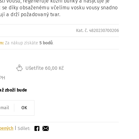
sti vousů, regeneruje kožní buňky a nasycuje je
Načítám
íc se díky obsaženému včelímu vosku vousy snadno
ují a drží požadovaný tvar.
Kat. č. 4820230700206
m:
Za nákup získáte
5 bodů
.
Ušetříte 60,00 Kč
DPH
až zboží bude
OK
íbených
|
Sdílet: