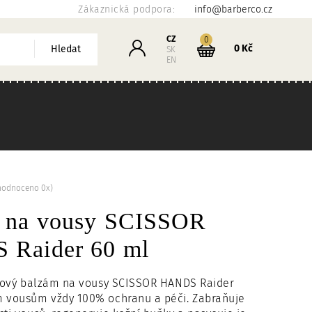
Zákaznická podpora:
info@barberco.cz
Košík
CZ
kusů
0
Přihlášení
0 Kč
Hledat
SK
EN
hodnoceno 0x)
 na vousy SCISSOR
Raider 60 ml
ingový balzám na vousy SCISSOR HANDS Raider
m vousům vždy 100% ochranu a péči. Zabraňuje