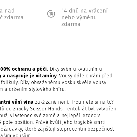
a nad
14 dnů na vrácení
Kč zdarma
nebo výměnu
zdarma
00% ochranu a péči.
Díky svému kvalitnímu
 a nasycuje je vitamíny
. Vousy dále chrání před
vé folikuly. Díky obsaženému vosku skvěle vousy
 a držením stylového kníru.
ntní vůní vína
zakázané není. Troufnete si na to?
tů od značky Scissor Hands. Tentokrát byl vytvořen
muž, vlastenec své země a nejlepší jezdec v
 pole position. Právě kvůli jeho tragické smrti
ožadavky, které zajišťují stoprocentní bezpečnost
 vašim vousům.