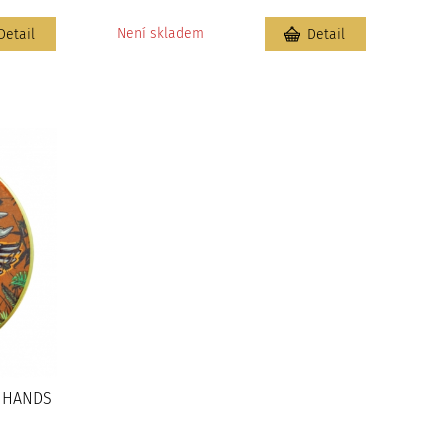
Není skladem
Detail
Detail
R HANDS