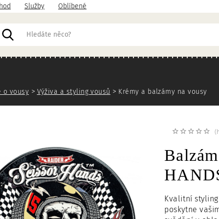
hod
Služby
Oblíbené
acházíte
 o vousy
Výživa a styling vousů
Krémy a balzámy na vousy
(
Balzám
HANDS 
Kvalitní styl
poskytne vaši