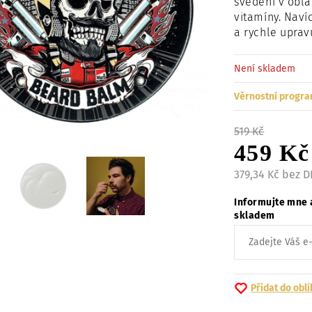
svědění v obla
vitamíny. Nav
a rychle uprav
Není skladem
Věrnostní progra
519 Kč
459 Kč
379,34 Kč bez 
Informujte mne 
skladem
Přidat do obl