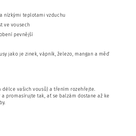
 a nízkými teplotami vzduchu
st ve vousech
sobení pevnější
usy jako je zinek, vápník, železo, mangan a měď
 délce vašich vousů) a třením rozehřejte.
a promasírujte tak, ať se balzám dostane až ke
by.