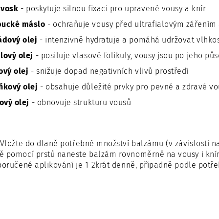
 vosk
- poskytuje silnou fixaci pro upravené vousy a knír
ucké máslo
- ochraňuje vousy před ultrafialovým zářením
ádový olej
- intenzivně hydratuje a pomáhá udržovat vlhko
lový olej
- posiluje vlasové folikuly, vousy jsou po jeho pů
vý olej
- snižuje dopad negativních vlivů prostředí
ňkový olej
- obsahuje důležité prvky pro pevné a zdravé vo
ový olej
- obnovuje strukturu vousů
Vložte do dlaně potřebné množství balzámu (v závislosti na
 pomocí prstů naneste balzám rovnoměrně na vousy i knír 
poručené aplikování je 1-2krát denně, případně podle potře