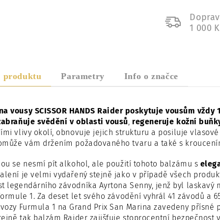
Doprav
1 000 
s produktu
Parametry
Info o značce
na vousy SCISSOR HANDS Raider poskytuje vousům vždy 1
zabraňuje svědění v oblasti vousů
,
regeneruje kožní buňky
ími vlivy okolí, obnovuje jejich strukturu a posiluje vlaso
pomůže vám držením požadovaného tvaru a také s kroucením
dou se nesmí pít alkohol, ale použití tohoto balzámu s
elega
alení je velmi vydařený stejně jako v případě všech produk
t legendárního závodníka Ayrtona Senny, jenž byl laskavý 
 Formule 1. Za deset let svého závodění vyhrál 41 závodů a 65
 vozy Furmula 1 na Grand Prix San Marina zavedeny přísné p
Stejně tak balzám Raider zajišťuje stoprocentní bezpečnost