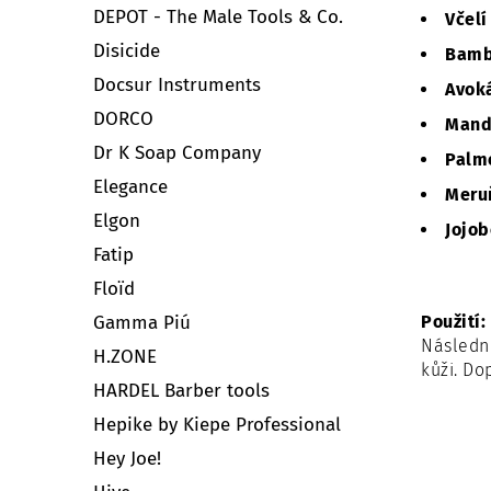
DEPOT - The Male Tools & Co.
Včelí
Disicide
Bamb
Docsur Instruments
Avok
DORCO
Mand
Dr K Soap Company
Palmo
Elegance
Meru
Elgon
Jojob
Fatip
Floïd
Použití:
Gamma Piú
Následně
H.ZONE
kůži. Do
HARDEL Barber tools
Hepike by Kiepe Professional
Hey Joe!