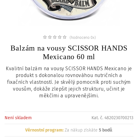
c
i
(hodnoceno 0x)
Balzám na vousy SCISSOR HANDS
Mexicano 60 ml
Kvalitní balzám na vousy SCISSOR HANDS Mexicano je
produkt s dokonalou rovnováhou nutričních a
fixačních vlastností. Je skvělý pomocník proti suchým
vousům, dokáže zlepšit jejich strukturu, učinit je
měkčími a upravenějšími.
Není skladem
Kat. č. 4820230700213
Věrnostní program:
Za nákup získáte
5 bodů
.