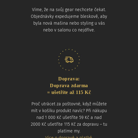
Víme, že na svůj gear nechcete čekat.
Objednávky expedujeme bleskově, aby
byla nová mašina nebo styling u vás
nebo v salonu co nejdříve.
Doprava:
Doprava zdarma
= ušetříte až 115 Kč
Proč utrácet za poštovné, když můžete
mít v košíku produkt navíc? Při nákupu
nad 1 000 Kč ušetříte 59 Kč a nad
2000 Kč ušetříte 115 Kč za dopravu – tu
platíme my.
Více o dopravě a platbě
.