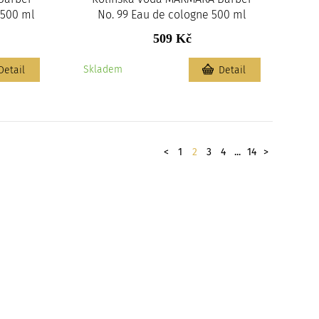
 500 ml
No. 99 Eau de cologne 500 ml
509 Kč
Skladem
Detail
Detail
Stránkování
předchozí
Další
<
1
2
3
4
...
14
>