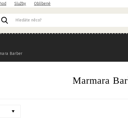
hod
Služby
Oblíbené
acházíte
mara Barber
Marmara Bar