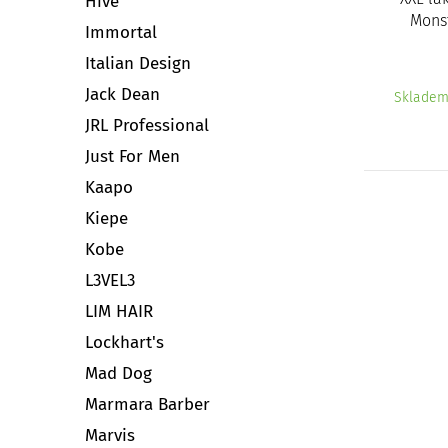
Hive
Monst
Immortal
Italian Design
Jack Dean
Sklade
JRL Professional
Just For Men
Kaapo
Kiepe
Kobe
L3VEL3
LIM HAIR
Lockhart's
Mad Dog
Marmara Barber
Marvis