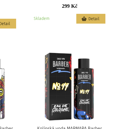
299 Kč
Skladem
Detail
Detail
Barber
Kolínská voda MARMARA Barber