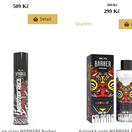
509 Kč
509 Kč
299 Kč
m
Detail
Skladem
k na vlasy MARMARA Barber
Kolínská voda MARMARA 