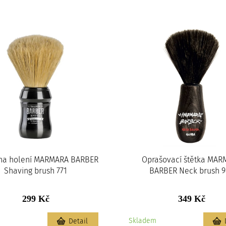
 na holení MARMARA BARBER
Oprašovací štětka MAR
Shaving brush 771
BARBER Neck brush 
299 Kč
349 Kč
m
Skladem
Detail