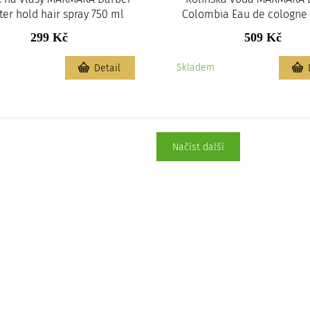
er hold hair spray 750 ml
Colombia Eau de cologne
299 Kč
509 Kč
m
Skladem
Detail
Načíst další