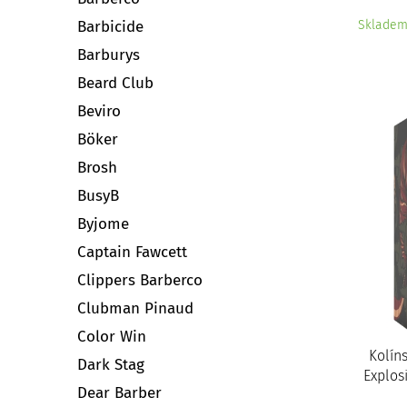
Sklade
Barbicide
Barburys
Beard Club
Beviro
Böker
Brosh
BusyB
Byjome
Captain Fawcett
Clippers Barberco
Clubman Pinaud
Color Win
Kolín
Dark Stag
Explos
Dear Barber