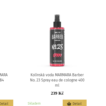
MARA
Kolínská voda MARMARA Barber
984
No. 23 Spray eau de cologne 400
ml
239 Kč
Skladem
Detail
Detail