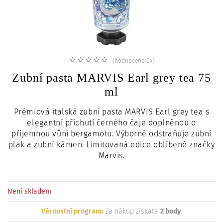
c
i
(hodnoceno 0x)
Zubní pasta MARVIS Earl grey tea 75
ml
Prémiová italská zubní pasta MARVIS Earl grey tea s
elegantní příchutí černého čaje doplněnou o
příjemnou vůni bergamotu. Výborně odstraňuje zubní
plak a zubní kámen. Limitovaná edice oblíbené značky
Marvis.
Není skladem
Věrnostní program:
Za nákup získáte
2 body
.