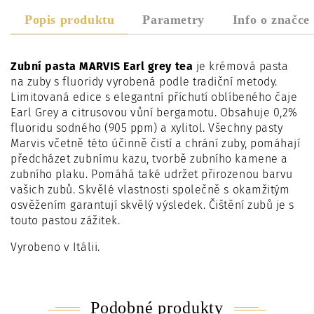
Popis produktu
Parametry
Info o značce
Zubní pasta MARVIS Earl grey tea
je krémová pasta
na zuby s fluoridy vyrobená podle tradiční metody.
Limitovaná edice s elegantní příchutí oblíbeného čaje
Earl Grey a citrusovou vůní bergamotu. Obsahuje 0,2%
fluoridu sodného (905 ppm) a xylitol. Všechny pasty
Marvis včetně této účinně čistí a chrání zuby, pomáhají
předcházet zubnímu kazu, tvorbě zubního kamene a
zubního plaku. Pomáhá také udržet přirozenou barvu
vašich zubů. Skvělé vlastnosti společně s okamžitým
osvěžením garantují skvělý výsledek. Čištění zubů je s
touto pastou zážitek.
Vyrobeno v Itálii.
Podobné produkty