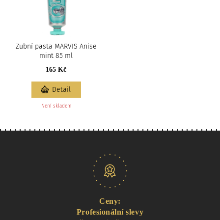
Zubní pasta MARVIS Anise
mint 85 ml
165 Kč
Detail
Není skladem
Naše nabídka
Ceny:
Profesionální slevy