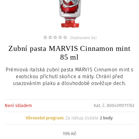
c
i
(hodnoceno 0x)
Zubní pasta MARVIS Cinnamon mint
85 ml
Prémiová italská zubní pasta MARVIS Cinnamon mint s
exotickou příchutí skořice a máty. Chrání před
usazováním plaku a dlouhodobě osvěžuje dech.
Není skladem
Kat. č. 8004395111763
Věrnostní program:
Za nákup získáte
2 body
.
195 Kč