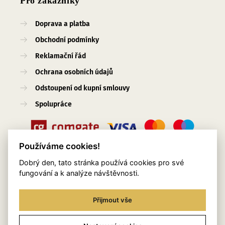
Pro zákazníky
Doprava a platba
Obchodní podmínky
Reklamační řád
Ochrana osobních údajů
Odstoupení od kupní smlouvy
Spolupráce
Používáme cookies!
Dobrý den, tato stránka používá cookies pro své
Užitečné odkazy
fungování a k analýze návštěvnosti.
O nás
Přijmout vše
Blog
Služby