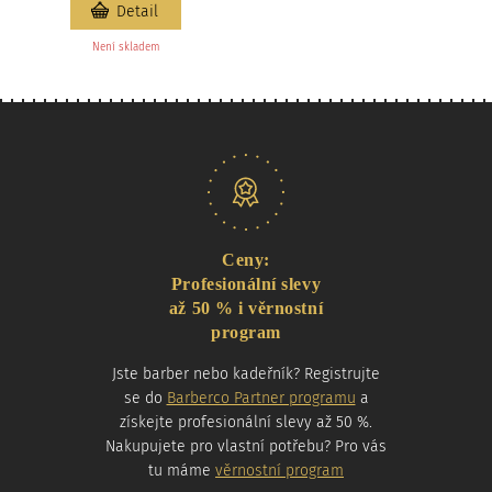
Detail
Není skladem
Naše nabídka
Ceny:
Profesionální slevy
až 50 % i věrnostní
program
Jste barber nebo kadeřník? Registrujte
se do
Barberco Partner programu
a
získejte profesionální slevy až 50 %.
Nakupujete pro vlastní potřebu? Pro vás
tu máme
věrnostní program