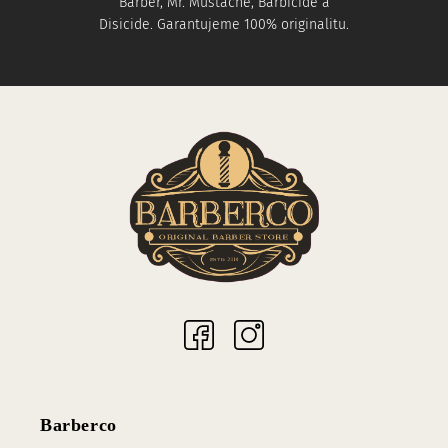
Barber, Mr. Mustache, Barbicide a
Disicide. Garantujeme 100% originalitu.
Sociální sítě
Barberco