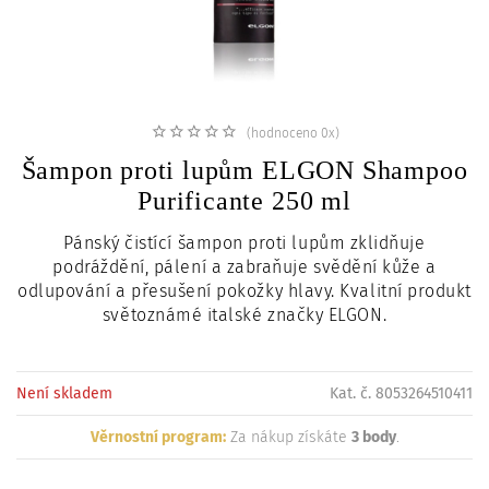
c
i
(hodnoceno 0x)
Šampon proti lupům ELGON Shampoo
Purificante 250 ml
Pánský čistící šampon proti lupům
zklidňuje
podráždění, pálení a zabraňuje svědění kůže a
odlupování a přesušení pokožky hlavy
.
Kvalitní produkt
světoznámé italské značky ELGON.
Není skladem
Kat. č. 8053264510411
Věrnostní program:
Za nákup získáte
3 body
.