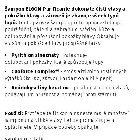
Šampon ELGON Purificante dokonale čistí vlasy a
pokožku hlavy a zároveň je zbavuje všech typů
lupů.
Tento pánský šampon proti lupům zklidňuje
podráždění, pálení a zabraňuje svědění kůže a
odlupování a přesušení pokožky hlavy
. Obsahuje
vlasům a pokožce hlavy prospěšné látky:
Pyrithion zinečnatý
- zabraňuje
odlupování
pokožky, které způsobuje lupy
Caoforce Complex®
- směs aktivních rostlinných
výtažků (kakao, zázvor, kardamon a bílý pepř)
Aminokyseliny keratinu
- posilují strukturu vlasů,
dodávají jim pružnost a pomáhají proti stárnutí
Použití:
Protřepejte flakon a naneste malé množství
šamponu na vlhké vlasy. Lehce promasírujte a
opláchněte. V případě potřeby opakujte.
Vyrobeno v Itálii.