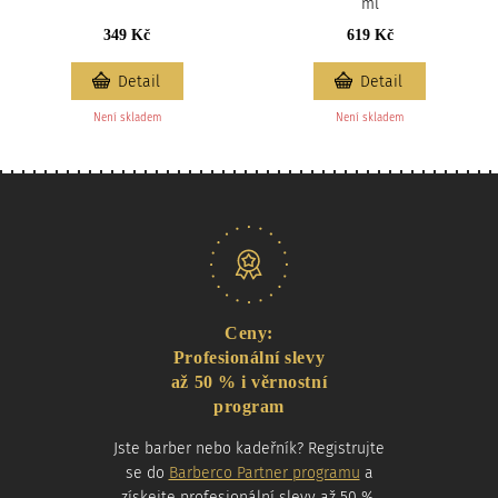
ml
349 Kč
619 Kč
Detail
Detail
Není skladem
Není skladem
Naše nabídka
Ceny:
Profesionální slevy
až 50 % i věrnostní
program
Jste barber nebo kadeřník? Registrujte
se do
Barberco Partner programu
a
získejte profesionální slevy až 50 %.