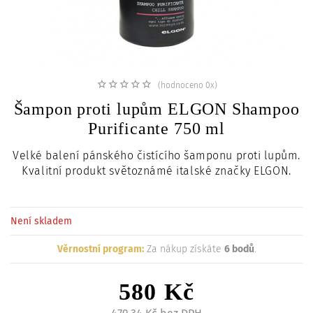
c
i
(hodnoceno 0x)
Šampon proti lupům ELGON Shampoo
Purificante 750 ml
Velké balení pánského čistícího šamponu proti lupům.
Kvalitní produkt světoznámé italské značky ELGON.
Není skladem
Věrnostní program:
Za nákup získáte
6 bodů
.
580 Kč