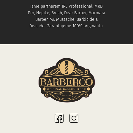
Jsme partnerem JRL Professional, MRD
Pro, Hepike, Brosh, Dear Barber, Marmara
Barber, Mr. Mustache, Barbicide a
Disicide. Garantujeme 100% originalitu.
Sociální sítě