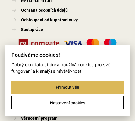
Reklamační řád
Ochrana osobních údajů
Odstoupení od kupní smlouvy
Spolupráce
Používáme cookies!
Dobrý den, tato stránka používá cookies pro své
Užitečné odkazy
fungování a k analýze návštěvnosti.
O nás
Přijmout vše
Blog
Služby
Nastavení cookies
Kontakty
Věrnostní program
Stylingový pomocník