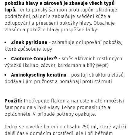
pokožku hlavy a zároveň je zbavuje všech typů
lupů.
Tento pánský šampon proti lupům zklidňuje
podráždění, pálení a zabraňuje svědění kůže a
odlupování a přesušení pokožky hlavy
. Obsahuje
vlasům a pokožce hlavy prospěšné látky:
Zinek pyritione
- zabraňuje odlupování
pokožky,
které způsobuje lupy
Caoforce Complex®
- směs aktivních rostlinných
výtažků (kakao, zázvor, kardamon a bílý pepř)
Aminokyseliny keratinu
- posilují strukturu vlasů,
dodávají jim pružnost a pomáhají proti stárnutí
Použití:
Protřepejte flakon a naneste malé množství
šamponu na vlhké vlasy. Lehce promasírujte a
opláchněte. V případě potřeby opakujte.
Jedná se o velké balení o obsahu 750 ml, které vydrží
delší čas v domácím prostředí, ale i při běžném