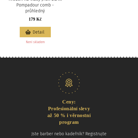
Pompadour comb -
průhledný
179 Kč
Detail
Není skladem
Naše nabídka
Ceny:
Profesionální slevy
až 50 % i věrnostní
program
Jste barber nebo kadeřník? Registrujte