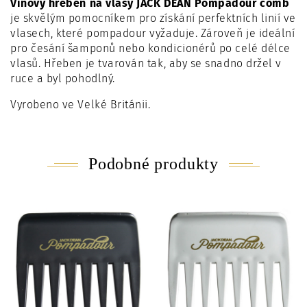
Vínový hřeben na vlasy JACK DEAN Pompadour comb
je skvělým pomocníkem pro získání perfektních linií ve
vlasech, které pompadour vyžaduje. Zároveň je ideální
pro
česání šamponů nebo kondicionérů po celé délce
vlasů.
Hřeben je tvarován tak, aby se snadno držel v
ruce a byl pohodlný.
Vyrobeno ve Velké Británii.
Podobné produkty