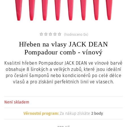
c
i
(hodnoceno 0x)
Hřeben na vlasy JACK DEAN
Pompadour comb - vínový
Kvalitní hřeben Pompadour JACK DEAN ve vínové barvě
obsahuje 8 širokých a velkých zubů, které jsou ideální
pro česání šamponů nebo kondicionérů po celé délce
vlasů a pro získání perfektních linií ve vlasech.
Není skladem
Věrnostní program:
Za nákup získáte
2 body
.