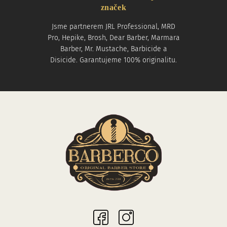
značek
Jsme partnerem JRL Professional, MRD
Pro, Hepike, Brosh, Dear Barber, Marmara
Barber, Mr. Mustache, Barbicide a
Disicide. Garantujeme 100% originalitu.
Sociální sítě