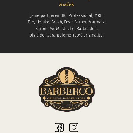
značek
Jsme partnerem JRL Professional, MRD
Pro, Hepike, Brosh, Dear Barber, Marmara
Barber, Mr. Mustache, Barbicide a
Disicide. Garantujeme 100% originalitu.
Sociální sítě