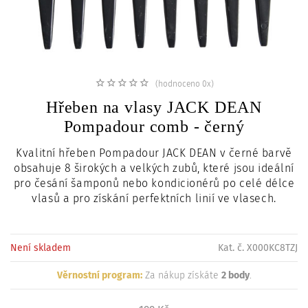
c
i
(hodnoceno 0x)
Hřeben na vlasy JACK DEAN
Pompadour comb - černý
Kvalitní hřeben Pompadour JACK DEAN v černé barvě
obsahuje 8 širokých a velkých zubů, které jsou ideální
pro česání šamponů nebo kondicionérů po celé délce
vlasů a pro získání perfektních linií ve vlasech.
Není skladem
Kat. č. X000KC8TZJ
Věrnostní program:
Za nákup získáte
2 body
.