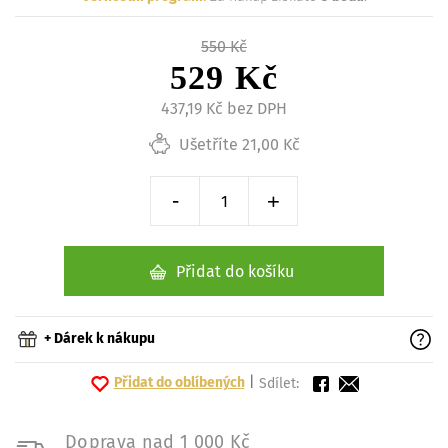
550 Kč
529 Kč
437,19 Kč bez DPH
Ušetříte 21,00 Kč
-
+
Snížit o 1 kus
Zvýšit o 1 kus
Přidat do košíku
+ Dárek k nákupu
Přidat do oblíbených
|
Sdílet:
Doprava nad 1 000 Kč