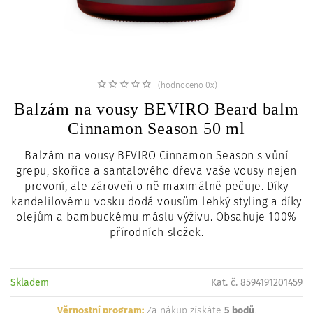
c
i
(hodnoceno 0x)
Balzám na vousy BEVIRO Beard balm
Cinnamon Season 50 ml
Balzám na vousy BEVIRO Cinnamon Season s vůní
grepu, skořice a santalového dřeva vaše vousy nejen
provoní, ale zároveň o ně maximálně pečuje. Díky
kandelilovému vosku dodá vousům lehký styling a díky
olejům a bambuckému máslu výživu. Obsahuje 100%
přírodních složek.
Skladem
Kat. č. 8594191201459
Věrnostní program:
Za nákup získáte
5 bodů
.