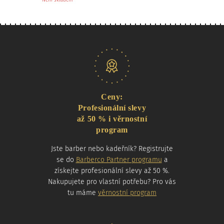
Naše nabídka
Ceny:
Profesionální slevy
až 50 % i věrnostní
program
Jste barber nebo kadeřník? Registrujte
se do
Barberco Partner programu
a
získejte profesionální slevy až 50 %.
Nakupujete pro vlastní potřebu? Pro vás
tu máme
věrnostní program