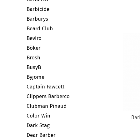
Barbicide
Barburys
Beard Club
Beviro
Böker
Brosh
BusyB
Byjome
Captain Fawcett
Clippers Barberco
Clubman Pinaud
Color Win
Bar
Dark Stag
Dear Barber