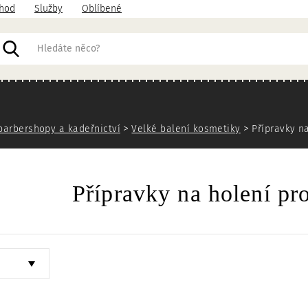
hod
Služby
Oblíbené
acházíte
barbershopy a kadeřnictví
Velké balení kosmetiky
Přípravky n
Přípravky na holení pr