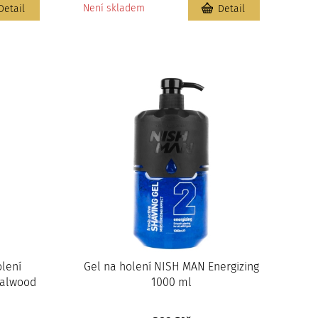
Není skladem
Detail
Detail
olení
Gel na holení NISH MAN Energizing
dalwood
1000 ml