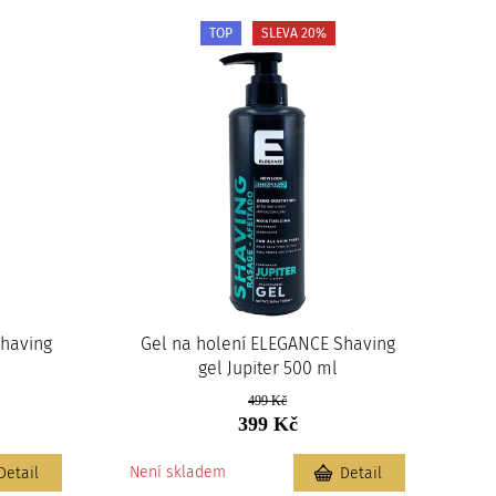
TOP
SLEVA 20%
Shaving
Gel na holení ELEGANCE Shaving
gel Jupiter 500 ml
499 Kč
399 Kč
Není skladem
Detail
Detail