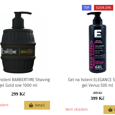
TOP
SLEVA 20%
 holení BARBERTIME Shaving
Gel na holení ELEGANCE 
gel Gold one 1000 ml
gel Venus 500 ml
499 Kč
299 Kč
399 Kč
ladem
Detail
Není skladem