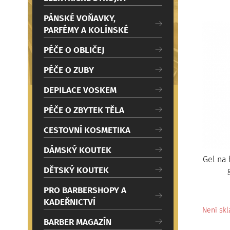
c
i
PÁNSKÉ VOŇAVKY,
PARFÉMY A KOLÍNSKÉ
PÉČE O OBLIČEJ
PÉČE O ZUBY
DEPILACE VOSKEM
PÉČE O ZBYTEK TĚLA
CESTOVNÍ KOSMETIKA
DÁMSKÝ KOUTEK
Gel na
DĚTSKÝ KOUTEK
PRO BARBERSHOPY A
KADEŘNICTVÍ
Není sk
BARBER MAGAZÍN