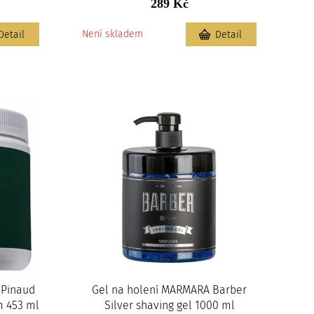
289 Kč
Není skladem
Detail
Detail
 Pinaud
Gel na holení MARMARA Barber
m 453 ml
Silver shaving gel 1000 ml