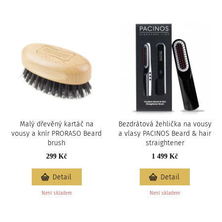
c
i
Malý dřevěný kartáč na
Bezdrátová žehlička na vousy
vousy a knír PRORASO Beard
a vlasy PACINOS Beard & hair
brush
straightener
299 Kč
1 499 Kč
Detail
Detail
Není skladem
Není skladem