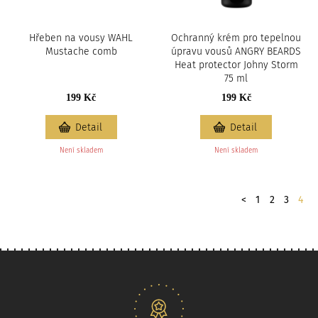
Hřeben na vousy WAHL
Ochranný krém pro tepelnou
Mustache comb
úpravu vousů ANGRY BEARDS
Heat protector Johny Storm
75 ml
199 Kč
199 Kč
Detail
Detail
Není skladem
Není skladem
Stránkování
předchozí
<
1
2
3
4
Naše nabídka