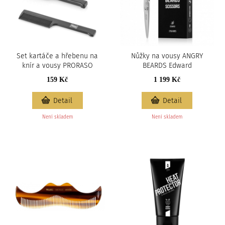
Set kartáče a hřebenu na
Nůžky na vousy ANGRY
knír a vousy PRORASO
BEARDS Edward
159 Kč
1 199 Kč
Detail
Detail
Není skladem
Není skladem