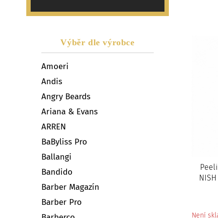
Výběr dle výrobce
Amoeri
Andis
Angry Beards
Ariana & Evans
ARREN
BaByliss Pro
Ballangi
Peel
Bandido
NISH 
Barber Magazín
Barber Pro
Není sk
Barberco