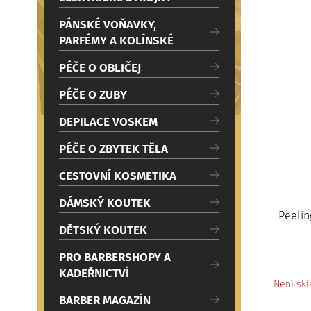
c
i
PÁNSKÉ VOŇAVKY,
PARFÉMY A KOLÍNSKÉ
PÉČE O OBLIČEJ
PÉČE O ZUBY
DEPILACE VOSKEM
PÉČE O ZBYTEK TĚLA
CESTOVNÍ KOSMETIKA
DÁMSKÝ KOUTEK
Peelin
DĚTSKÝ KOUTEK
PRO BARBERSHOPY A
KADEŘNICTVÍ
Není sk
BARBER MAGAZÍN