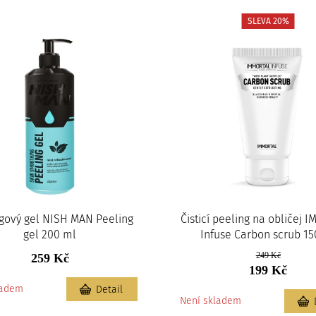
SLEVA 20%
gový gel NISH MAN Peeling
Čisticí peeling na obličej 
gel 200 ml
Infuse Carbon scrub 15
249 Kč
259 Kč
199 Kč
ladem
Detail
Není skladem