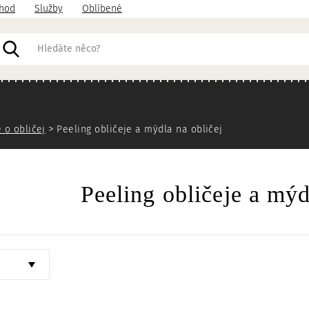
hod
Služby
Oblíbené
acházíte
 o obličej
Peeling obličeje a mýdla na obličej
Peeling obličeje a mýd