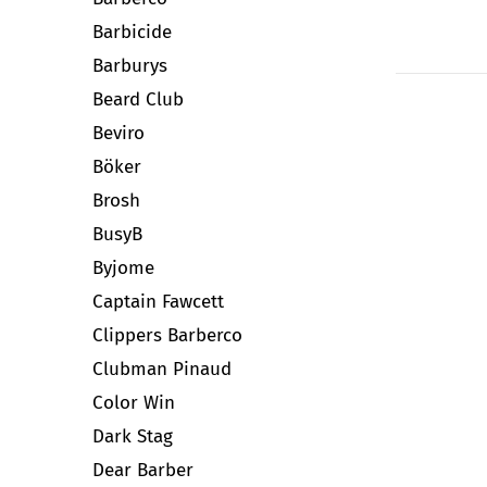
Barbicide
Barburys
Beard Club
Beviro
Böker
Brosh
BusyB
Byjome
Captain Fawcett
Clippers Barberco
Clubman Pinaud
Color Win
Dark Stag
Dear Barber