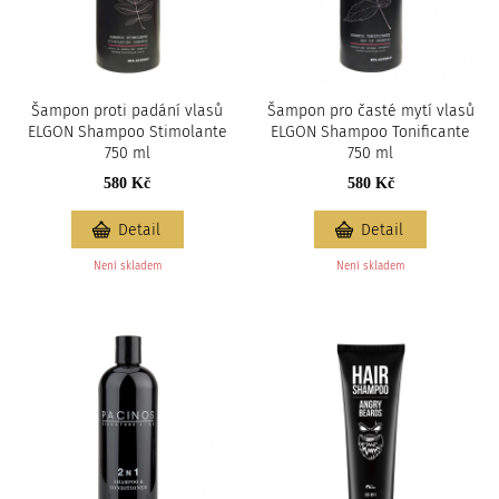
c
i
Šampon proti padání vlasů
Šampon pro časté mytí vlasů
ELGON Shampoo Stimolante
ELGON Shampoo Tonificante
750 ml
750 ml
580 Kč
580 Kč
Detail
Detail
Není skladem
Není skladem