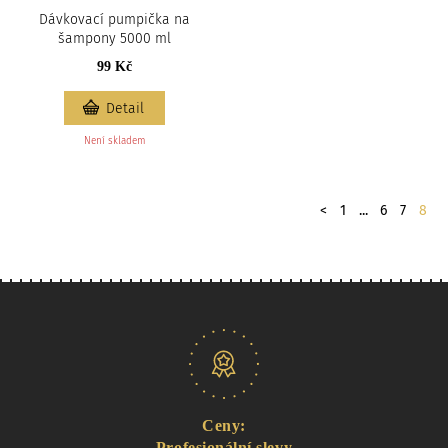
Dávkovací pumpička na
šampony 5000 ml
99 Kč
Detail
Není skladem
Stránkování
předchozí
<
1
...
6
7
8
Naše nabídka
Ceny:
Profesionální slevy