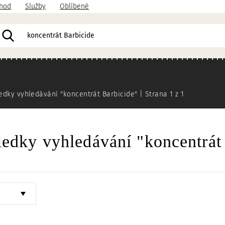
hod
Služby
Oblíbené
acházíte
edky vyhledávání "koncentrát Barbicide" | Strana 1 z 1
edky vyhledávání "koncentrát 