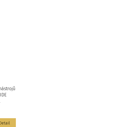
nástrojů
CIDE
l
Detail