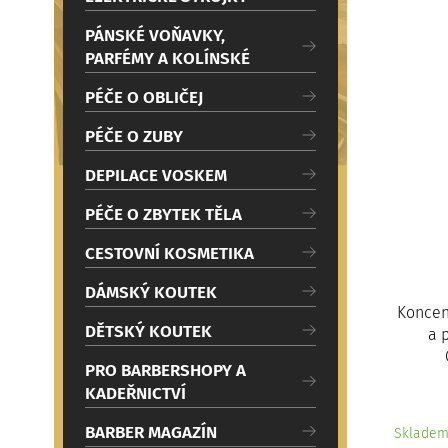
c
i
PÁNSKÉ VOŇAVKY,
PARFÉMY A KOLÍNSKÉ
PÉČE O OBLIČEJ
PÉČE O ZUBY
DEPILACE VOSKEM
PÉČE O ZBYTEK TĚLA
CESTOVNÍ KOSMETIKA
DÁMSKÝ KOUTEK
Koncent
DĚTSKÝ KOUTEK
a 
PRO BARBERSHOPY A
KADEŘNICTVÍ
BARBER MAGAZÍN
Sklade