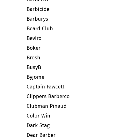
Barbicide
Barburys
Beard Club
Beviro
Böker
Brosh
BusyB
Byjome
Captain Fawcett
Clippers Barberco
Clubman Pinaud
Color Win
Dark Stag
Dear Barber