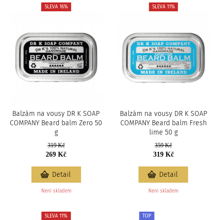
c
SLEVA 16%
SLEVA 11%
i
Balzám na vousy DR K SOAP
Balzám na vousy DR K SOAP
COMPANY Beard balm Zero 50
COMPANY Beard balm Fresh
g
lime 50 g
319 Kč
359 Kč
269 Kč
319 Kč
Detail
Detail
Není skladem
Není skladem
SLEVA 11%
TOP