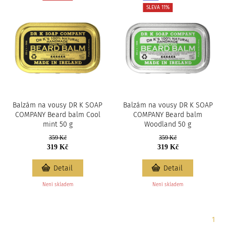
SLEVA 11%
Balzám na vousy DR K SOAP
Balzám na vousy DR K SOAP
COMPANY Beard balm Cool
COMPANY Beard balm
mint 50 g
Woodland 50 g
359 Kč
359 Kč
319 Kč
319 Kč
Detail
Detail
Není skladem
Není skladem
Strá
1