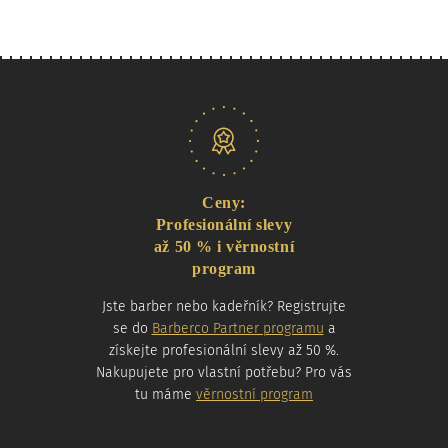
Naše nabídka
Ceny:
Profesionální slevy
až 50 % i věrnostní
program
Jste barber nebo kadeřník? Registrujte
se do
Barberco Partner programu
a
získejte profesionální slevy až 50 %.
Nakupujete pro vlastní potřebu? Pro vás
tu máme
věrnostní program