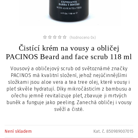
c
i
(hodnoceno 0x)
Čistící krém na vousy a obličej
PACINOS Beard and face scrub 118 ml
Vousový a obličejový scrub od světoznámé značky
PACINOS má kvalitní složení, jehož nejúčinnějšími
složkami jsou aloe vera a tea tree olej, které vousy i
pleť skvěle hydratují. Díky mikročásticím z bambusu a
ořechu jemně revitalizuje pleť, zbavuje ji mrtvých
buněk a funguje jako peeling. Zanechá obličej i vousy
svěží a čisté.
Není skladem
Kat. č. 850989007015