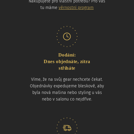
Nakupujete pro vlastní potřebu? Pro vás
tu máme
věrnostní program
Dodání:
Dnes objednáte, zítra
stříháte
Víme, že na svůj gear nechcete čekat.
Objednávky expedujeme bleskově, aby
byla nová mašina nebo styling u vás
nebo v salonu co nejdříve.