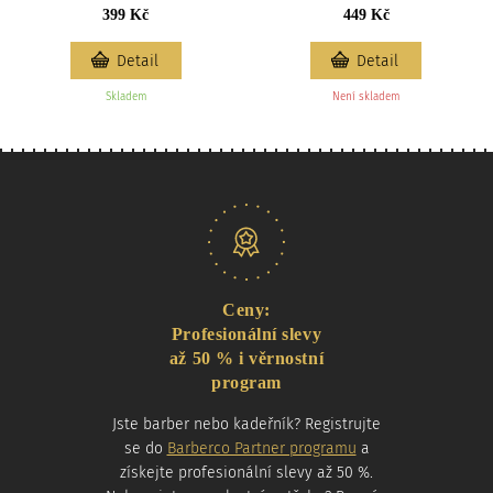
399 Kč
449 Kč
Detail
Detail
Skladem
Není skladem
Naše nabídka
Ceny:
Profesionální slevy
až 50 % i věrnostní
program
Jste barber nebo kadeřník? Registrujte
se do
Barberco Partner programu
a
získejte profesionální slevy až 50 %.