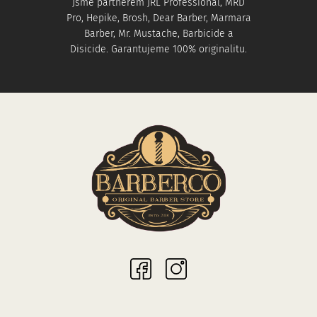
Jsme partnerem JRL Professional, MRD
Pro, Hepike, Brosh, Dear Barber, Marmara
Barber, Mr. Mustache, Barbicide a
Disicide. Garantujeme 100% originalitu.
Sociální sítě