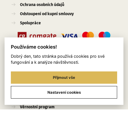
Ochrana osobních údajů
Odstoupení od kupní smlouvy
Spolupráce
Používáme cookies!
Dobrý den, tato stránka používá cookies pro své
Užitečné odkazy
fungování a k analýze návštěvnosti.
O nás
Přijmout vše
Blog
Služby
Nastavení cookies
Kontakty
Věrnostní program
Stylingový pomocník