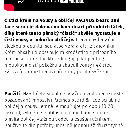
Čistící krém na vousy a obličej PACINOS beard and
face scrub je dokonalou kombinací přírodních látek,
díky které tento pánský "čistič" skvěle hydratuje a
čistí vousy a pokožku obličeje.
Hlavní hydratační
složkou produktu jsou aloe vera a olej z čajovníku.
Krém obsahuje obsahuje mikročástice z přírodního
bambusu a ořechu, které fungují jako peeling a
hloubkově čistí pokožku a zbavují vousy nečistot.
Zároveň produkt nabízí příjemný pocit osvěžení.
Použití:
Navlhčete si obličej vlažnou vodou a naneste
požadované množství Pacinos beard & face scrub na
obličej a vousy. Jemně je masírujte po dobu 10-20
sekund, vyhněte se oblasti očí a úst a následně si
omyjte obličej vlažnou vodou a osušte ručníkem.
Používejte dle potřeby, ideálně jednou až třikrát týdně