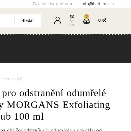
Zákaznická podpora:
info@barberco.cz
Košík
CZ
kusů
0
Přihlášení
0 Kč
Hledat
SK
EN
hodnoceno 0x)
 pro odstranění odumřelé
y MORGANS Exfoliating
rub 100 ml
na obličej odstraňující odumřelou pokožku od