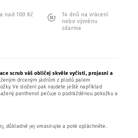
a nad 100 Kč
14 dnů na vrácení
a
nebo výměnu
zdarma
face scrub
váš obličej skvěle vyčistí, projasní a
aženým drceným jádrům z plodů palem
ožky.
Ve složení pak najdete ještě například
ažený panthenol pečuje o podrážděnou pokožku a
ej, důkladně jej vmasírujte a poté opláchněte.