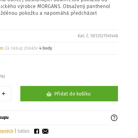
glického výrobce MORGANS. Obsažený panthenol
ážděnou pokožku a napomáhá předcházet
Kat. č. 5012521541448
m:
Za nákup získáte
4 body
.
DPH
+
Přidat do košíku
1 kus
Zvýšit o 1 kus
ákupu
íbených
|
Sdílet: