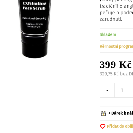
tradičního an
pečuje o podr
zarudnutí.
Skladem
Věrnostní progra
399 Kč
329,75 Kč bez 
-
Snížit o 
+ Dárek k n
Přidat do obl