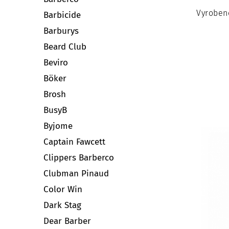
Vyrobeno
Barbicide
Barburys
Beard Club
Beviro
Böker
Brosh
BusyB
Byjome
Captain Fawcett
Clippers Barberco
Clubman Pinaud
Color Win
Dark Stag
Dear Barber