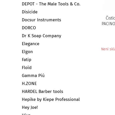
DEPOT - The Male Tools & Co.
Disicide
Čistí
Docsur Instruments
PACINO
DORCO
Dr K Soap Company
Elegance
Není sk
Elgon
Fatip
Floïd
Gamma Piú
H.ZONE
HARDEL Barber tools
Hepike by Kiepe Professional
Hey Joe!