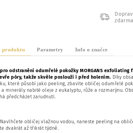
Doprav
zdarm
s produktu
Parametry
Info o značce
 pro odstranění odumřelé pokožky MORGANS
exfoliating 
evře póry, takže skvěle poslouží i před holením.
Díky obs
ku, které působí jako peeling,
zbavíte obličej odumřelé pok
 a minerály nabité oleje z eukalyptu, růže a rozmarýnu.
Obs
á předcházet zarudnutí.
Navlhčete obličej vlažnou vodou, n
aneste peeling na oblič
te dvakrát až třikrát týdně.