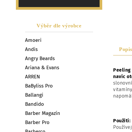
Výběr dle výrobce
Amoeri
Andis
Popi
Angry Beards
Ariana & Evans
Peeling
ARREN
navíc ot
slonovní
BaByliss Pro
vitamíny
Ballangi
napomáh
Bandido
Barber Magazín
Použití:
Barber Pro
Používej
Barberco