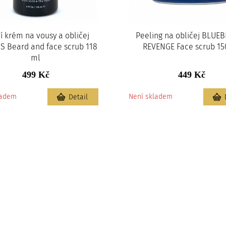
cí krém na vousy a obličej
Peeling na obličej BLUE
S Beard and face scrub 118
REVENGE Face scrub 15
ml
499 Kč
449 Kč
ladem
Není skladem
Detail