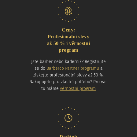
Naše nabídka
Ceny:
Profesionální slevy
až 50 % i věrnostní
program
Jste barber nebo kadeřník? Registrujte
se do
Barberco Partner programu
a
získejte profesionální slevy až 50 %.
Nakupujete pro vlastní potřebu? Pro vás
tu máme
věrnostní program
Dodání: