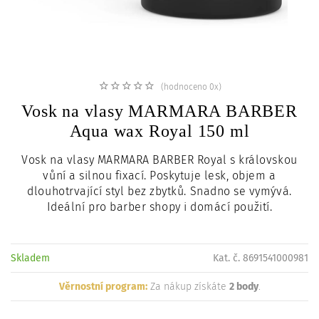
c
i
(hodnoceno 0x)
Vosk na vlasy MARMARA BARBER
Aqua wax Royal 150 ml
Vosk na vlasy MARMARA BARBER Royal s královskou
vůní a silnou fixací. Poskytuje lesk, objem a
dlouhotrvající styl bez zbytků. Snadno se vymývá.
Ideální pro barber shopy i domácí použití.
Skladem
Kat. č. 8691541000981
Věrnostní program:
Za nákup získáte
2 body
.