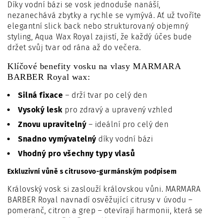
Díky vodní bázi se vosk jednoduše nanáší,
nezanechává zbytky a rychle se vymývá. Ať už tvoříte
elegantní slick back nebo strukturovaný objemný
styling, Aqua Wax Royal zajistí, že každý účes bude
držet svůj tvar od rána až do večera.
Klíčové benefity vosku na vlasy MARMARA
BARBER Royal wax:
Silná fixace
– drží tvar po celý den
Vysoký lesk
pro zdravý a upravený vzhled
Znovu upravitelný
– ideální pro celý den
Snadno vymývatelný
díky vodní bázi
Vhodný pro všechny typy vlasů
Exkluzivní vůně s citrusovo-gurmánským podpisem
Královský vosk si zaslouží královskou vůni. MARMARA
BARBER Royal navnadí osvěžující citrusy v úvodu –
pomeranč, citron a grep – otevírají harmonii, která se