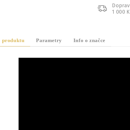
Doprav
1 000 
s produktu
Parametry
Info o značce