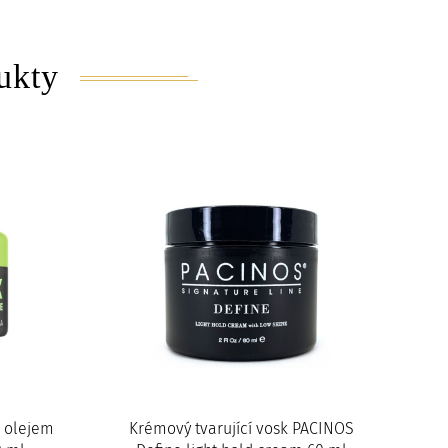
ukty
m olejem
Krémový tvarující vosk PACINOS