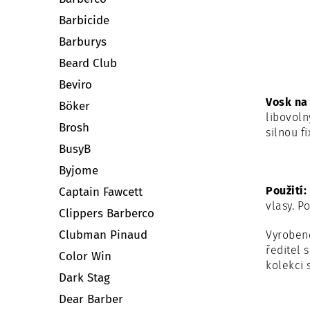
Barbicide
Barburys
Beard Club
Beviro
Vosk na
Böker
libovoln
Brosh
silnou f
BusyB
Byjome
Použití:
Captain Fawcett
vlasy. P
Clippers Barberco
Clubman Pinaud
Vyrobeno
ředitel 
Color Win
kolekci 
Dark Stag
Dear Barber