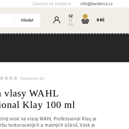
Zákaznická podpora:
info@barberco.cz
Košík
CZ
kusů
0
Přihlášení
0 Kč
Hledat
SK
EN
(hodnoceno 0x)
a vlasy WAHL
ional Klay 100 ml
lný vosk na vlasy WAHL Professional Klay je
orbu texturovaných a matných účesů. Vosk je