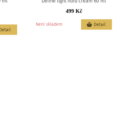
0 ml
Define light hold cream 60 ml
499 Kč
Není skladem
Detail
Detail