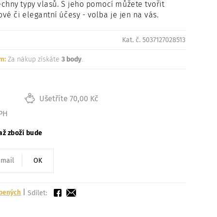
chny typy vlasů. S jeho pomocí můžete tvořit
Načítám
ové či elegantní účesy - volba je jen na vás.
Kat. č. 5037127028513
m:
Za nákup získáte
3 body
.
Ušetříte 70,00 Kč
DPH
až zboží bude
OK
íbených
|
Sdílet: