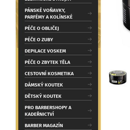
c
Načítám
i
PÁNSKÉ VOŇAVKY,
PARFÉMY A KOLÍNSKÉ
PÉČE O OBLIČEJ
PÉČE O ZUBY
DEPILACE VOSKEM
PÉČE O ZBYTEK TĚLA
CESTOVNÍ KOSMETIKA
DÁMSKÝ KOUTEK
DĚTSKÝ KOUTEK
PRO BARBERSHOPY A
KADEŘNICTVÍ
BARBER MAGAZÍN