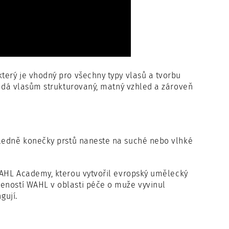
který je vhodný pro všechny typy vlasů a tvorbu
 dodá vlasům strukturovaný, matný vzhled a zároveň
ledně konečky prstů naneste na suché nebo vlhké
WAHL Academy, kterou vytvořil evropský umělecký
šeností WAHL v oblasti péče o muže vyvinul
gují.