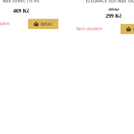
wax Street 115 ml
ELEGANCE Soft wax 10
399 Kč
469 Kč
299 Kč
ladem
Detail
Není skladem