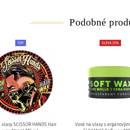
Podobné prod
TOP
SLEVA 25%
a vlasy SCISSOR HANDS Hair
Vosk na vlasy s arganový