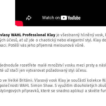
 vlasy WAHL Professional Klay
je všestranný hliněný vosk, 
ých účesů, ať už jde o chaotický nebo elegantní styl. Klay
ixaci. Potěší vás jeho příjemná melounová vůně.
Jednoduše rozetřete malé množství vosku mezi prsty a
nás
oté už stačí jen vytvarovat požadovaný styl účesu.
 ve Velké Británii.
Vlasový vosk Klay je součástí kolekce 
společnosti WAHL Simon Shaw. S využitím dlouholetých zku
stylingových přípravků, které se snadno aplikují a skvěle fun