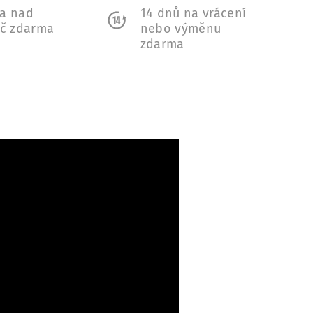
a nad
14 dnů na vrácení
Kč zdarma
nebo výměnu
zdarma