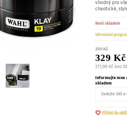
vhodný pro vše
chaotické, styl
Není skladem
Věrnostní progra
399 Kč
329 Kč
271,90 Kč bez 
Informujte mne 
skladem
Přidat do obl