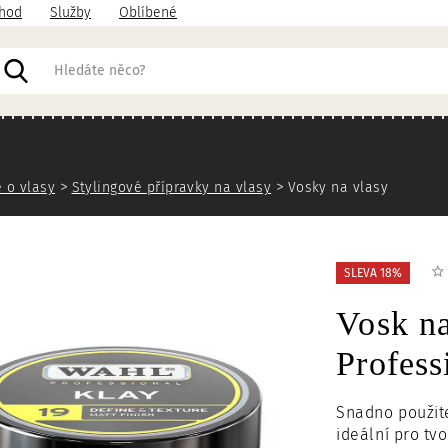
hod
Služby
Oblíbené
acházíte
 o vlasy
Stylingové přípravky na vlasy
Vosky na vlasy
SLEVA 18%
Vosk n
Profess
Snadno použite
ideální pro tv