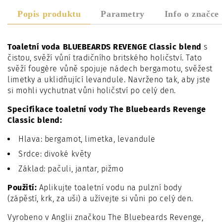
Popis produktu
Parametry
Info o značce
Toaletní voda BLUEBEARDS REVENGE Classic blend
s
čistou, svěží vůní tradičního britského holičství. Tato
svěží fougère vůně spojuje nádech bergamotu, svěžest
limetky a uklidňující levandule. Navrženo tak, aby jste
si mohli vychutnat vůni holičství po celý den.
Specifikace toaletní vody The Bluebeards Revenge
Classic blend:
Hlava: bergamot, limetka, levandule
Srdce: divoké květy
Základ: pačuli, jantar, pižmo
Použití:
Aplikujte toaletní vodu na pulzní body
(zápěstí, krk, za uši) a užívejte si vůni po celý den.
Vyrobeno v Anglii značkou The Bluebeards Revenge,