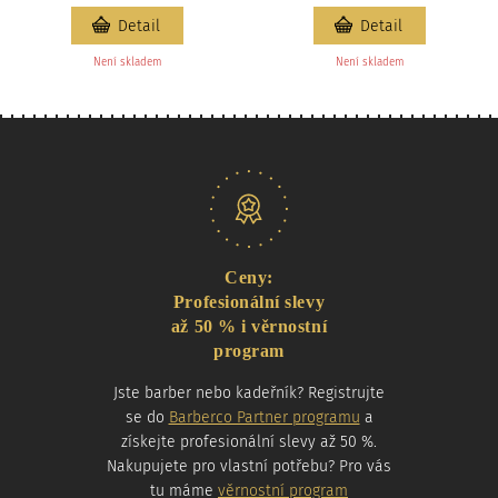
Detail
Detail
Není skladem
Není skladem
Naše nabídka
Ceny:
Profesionální slevy
až 50 % i věrnostní
program
Jste barber nebo kadeřník? Registrujte
se do
Barberco Partner programu
a
získejte profesionální slevy až 50 %.
Nakupujete pro vlastní potřebu? Pro vás
tu máme
věrnostní program