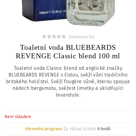
c
i
(hodnoceno 0x)
Toaletní voda BLUEBEARDS
REVENGE Classic blend 100 ml
Toaletní voda Classic blend od anglické značky
BLUEBEARDS REVENGE s čistou, svěží vůní tradičního
britského holičství. Svěží fougère vůně, kterou spojuje
nádech bergamotu, svěžest limetky a uklidňující
levandule.
Není skladem
Věrnostní program:
Za nákup získáte
9 bodů
.