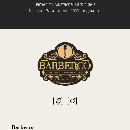
Barber, Mr. Mustache, Barbicide a
Disicide. Garantujeme 100% originalitu.
Sociální sítě
Barberco