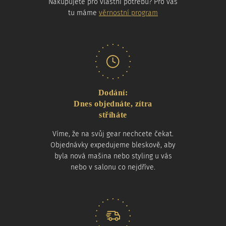
Nakupujete pro vlastní potřebu? Pro vás
tu máme
věrnostní program
Dodání:
Dnes objednáte, zítra
stříháte
Víme, že na svůj gear nechcete čekat.
Objednávky expedujeme bleskově, aby
byla nová mašina nebo styling u vás
nebo v salonu co nejdříve.