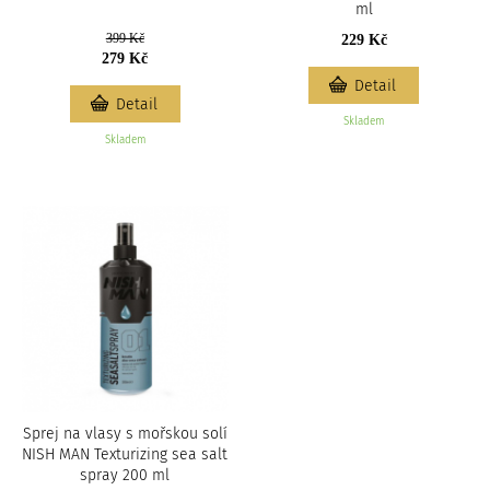
ml
399 Kč
229 Kč
279 Kč
Detail
Detail
Skladem
Skladem
Sprej na vlasy s mořskou solí
NISH MAN Texturizing sea salt
spray 200 ml