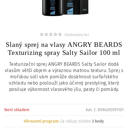
c
i
(hodnoceno 0x)
Slaný sprej na vlasy ANGRY BEARDS
Texturizing spray Salty Sailor 100 ml
Texturizační sprej ANGRY BEARDS Salty Sailor dodá
vlasům větší objem a výraznou matnou texturu. Sprej s
mořskou solí vám pomůže dosáhnout surfařského
vzhledu nebo poslouží jako účinný prestyling, který
posiluje výkonnost vlasového jílu, pasty či pomády.
Není skladem
Kat. č. 8594205591101
Věrnostní program:
Za nákup získáte
2 body
.