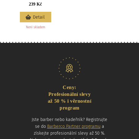
239 Kč
Detail
Není skladem
Naše nabídka
Ceny:
Profesionální slevy
až 50 % i věrnostní
program
Jste barber nebo kadeřník? Registrujte
se do
Barberco Partner programu
a
získejte profesionální slevy až 50 %.