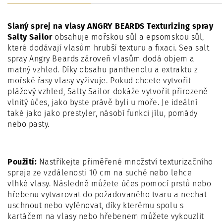
Slaný sprej na vlasy ANGRY BEARDS Texturizing spray
Salty Sailor
obsahuje mořskou sůl a epsomskou sůl,
které dodávají vlasům hrubší texturu a fixaci. Sea salt
spray Angry Beards zároveň vlasům dodá objem a
matný vzhled. Díky obsahu panthenolu a extraktu z
mořské řasy vlasy vyživuje. Pokud chcete vytvořit
plážový vzhled, Salty Sailor dokáže vytvořit přirozeně
vlnitý účes, jako byste právě byli u moře. Je ideální
také jako jako prestyler, násobí funkci jílu, pomády
nebo pasty.
Použití:
Nastříkejte přiměřené množství texturizačního
spreje ze vzdálenosti 10 cm na suché nebo lehce
vlhké vlasy. Následně můžete účes pomocí prstů nebo
hřebenu vytvarovat do požadovaného tvaru a nechat
uschnout nebo vyfénovat, díky kterému spolu s
kartáčem na vlasy nebo hřebenem můžete vykouzlit