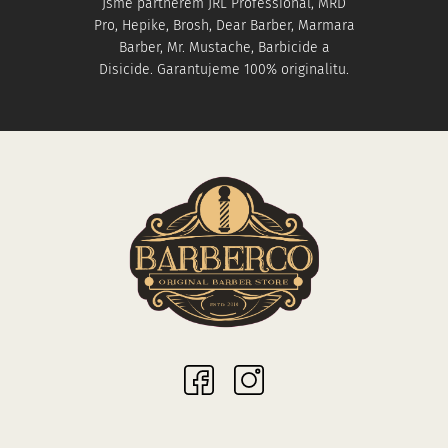
Jsme partnerem JRL Professional, MRD
Pro, Hepike, Brosh, Dear Barber, Marmara
Barber, Mr. Mustache, Barbicide a
Disicide. Garantujeme 100% originalitu.
Sociální sítě