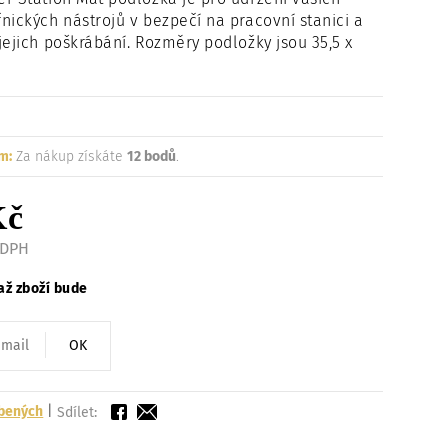
Načítám
nických nástrojů v bezpečí na pracovní stanici a
jejich poškrábání. Rozměry podložky jsou 35,5 x
m:
Za nákup získáte
12 bodů
.
Kč
 DPH
až zboží bude
OK
íbených
|
Sdílet: