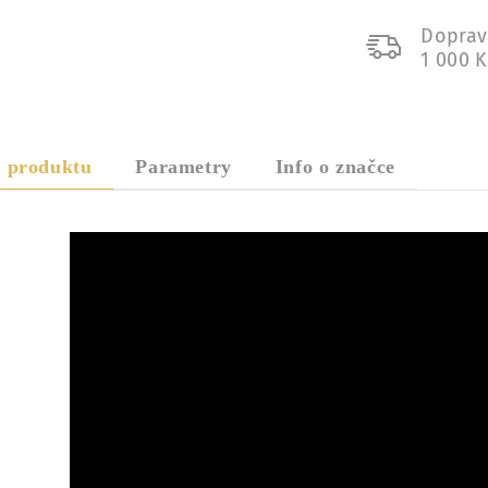
Doprav
1 000 
s produktu
Parametry
Info o značce