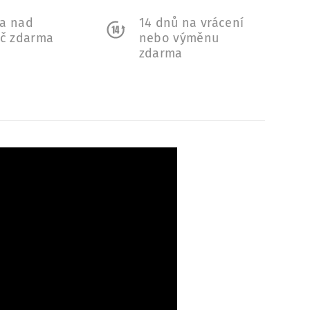
a nad
14 dnů na vrácení
Kč zdarma
nebo výměnu
zdarma