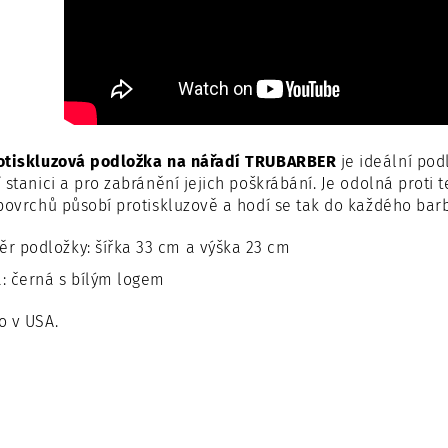
otiskluzová podložka na nářadí TRUBARBER
je ideální pod
 stanici a pro zabránění jejich poškrábání.
Je odolná proti t
povrchů působí protiskluzově a hodí se tak do každého bar
r podložky: šířka 33 cm a výška 23 cm
: černá s bílým logem
o v USA.