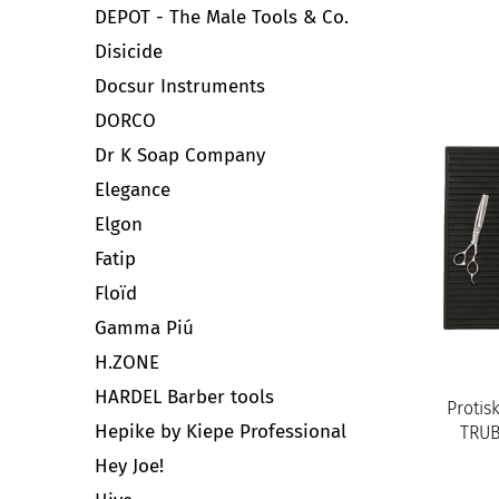
DEPOT - The Male Tools & Co.
Disicide
Docsur Instruments
DORCO
Dr K Soap Company
Elegance
Elgon
Fatip
Floïd
Gamma Piú
H.ZONE
HARDEL Barber tools
Protis
Hepike by Kiepe Professional
TRUB
Hey Joe!