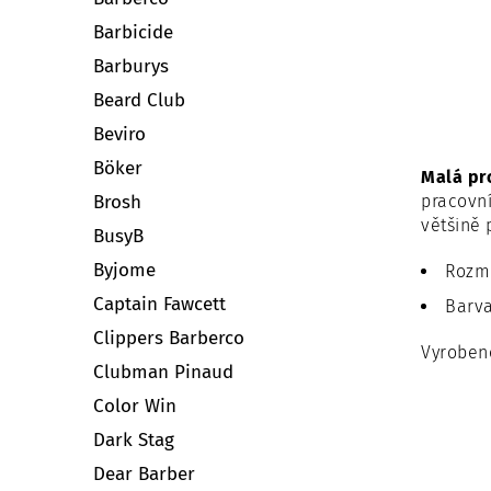
Barbicide
Barburys
Beard Club
Beviro
Böker
Malá pr
pracovní
Brosh
většině 
BusyB
Byjome
Rozmě
Captain Fawcett
Barva
Clippers Barberco
Vyroben
Clubman Pinaud
Color Win
Dark Stag
Dear Barber