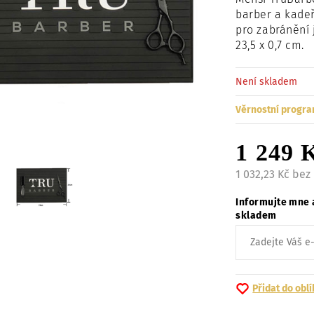
barber a kadeř
pro zabránění 
23,5 x 0,7 cm.
Není skladem
Věrnostní progra
1 249 
1 032,23 Kč bez
Informujte mne 
skladem
Přidat do obl