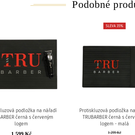
Podobné prod
SLEVA 35%
kluzová podložka na nářadí
Protiskluzová podložka na
ARBER černá s červeným
TRUBARBER černá s čer
logem
logem - malá
1 299 Kč
1 599 Kč