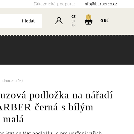
Zákaznická podpora:
info@barberco.cz
Košík
CZ
kusů
0
Přihlášení
0 Kč
Hledat
SK
EN
hodnoceno 0x)
luzová podložka na nářadí
BER černá s bílým
- malá
r Station Mat podložka je pro udržení vašich