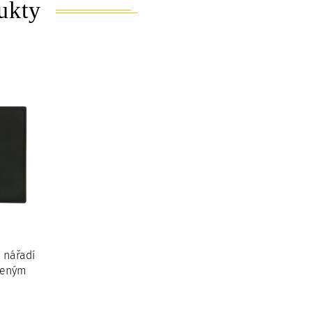
ukty
 nářadí
veným