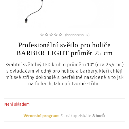
c
i
(hodnoceno 0x)
Profesionální světlo pro holiče
BARBER LIGHT průměr 25 cm
Kvalitní světelný LED kruh o průměru 10″ (cca 25,4 cm)
s ovladačem vhodný pro holiče a barbery, kteří chtějí
mít své střihy dokonalé a perfektně nasvícené a to jak
na fotkách, tak i při tvorbě střihu.
Není skladem
Věrnostní program:
Za nákup získáte
8 bodů
.