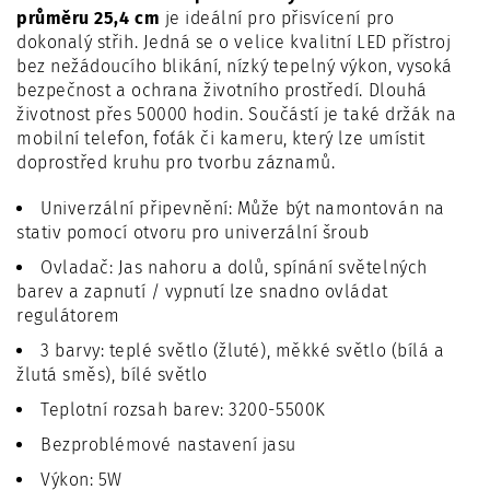
průměru 25,4 cm
je ideální pro přisvícení pro
dokonalý střih.
Jedná se o velice kvalitní LED přístroj
bez nežádoucího blikání, nízký tepelný výkon, vysoká
bezpečnost a ochrana životního prostředí. Dlouhá
životnost přes 50000 hodin. Součástí je také držák na
mobilní telefon, foťák či kameru, který lze umístit
doprostřed kruhu pro tvorbu záznamů.
Univerzální připevnění: Může být namontován na
stativ pomocí otvoru pro univerzální šroub
Ovladač: Jas nahoru a dolů, spínání světelných
barev a zapnutí / vypnutí lze snadno ovládat
regulátorem
3 barvy: teplé světlo (žluté), měkké světlo (bílá a
žlutá směs), bílé světlo
Teplotní rozsah barev: 3200-5500K
Bezproblémové nastavení jasu
Výkon: 5W