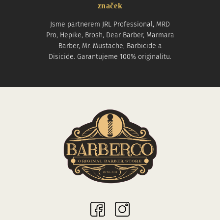
značek
Jsme partnerem JRL Professional, MRD
Pro, Hepike, Brosh, Dear Barber, Marmara
Barber, Mr. Mustache, Barbicide a
Disicide. Garantujeme 100% originalitu.
Sociální sítě