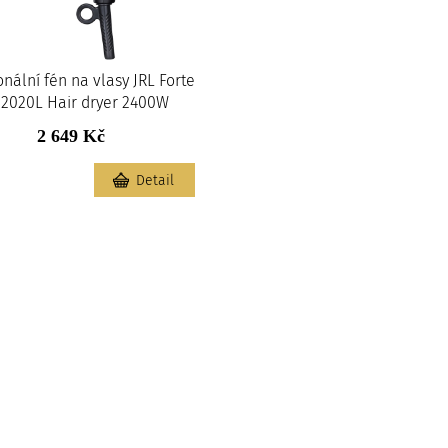
onální fén na vlasy JRL Forte
 2020L Hair dryer 2400W
2 649 Kč
m
Detail