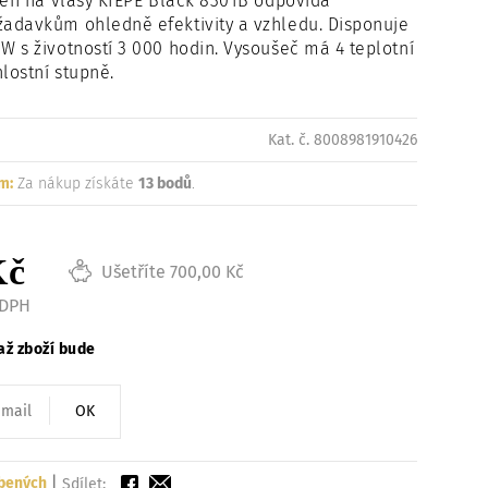
fén na vlasy KIEPE Black 8301B odpovídá
Načítám
adavkům ohledně efektivity a vzhledu. Disponuje
 s životností 3 000 hodin. Vysoušeč má 4 teplotní
hlostní stupně.
Kat. č. 8008981910426
m:
Za nákup získáte
13 bodů
.
Kč
Ušetříte 700,00 Kč
 DPH
až zboží bude
OK
íbených
|
Sdílet: