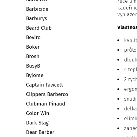
ruce a n
kadeřnic
Barbicide
vyhlazen
Barburys
Vlastnos
Beard Club
Beviro
kvali
Böker
průt
Brosh
dlouh
BusyB
4 tep
Byjome
2 ryc
Captain Fawcett
ergon
Clippers Barberco
snadn
Clubman Pinaud
délka
Color Win
elimi
Dark Stag
zanec
Dear Barber