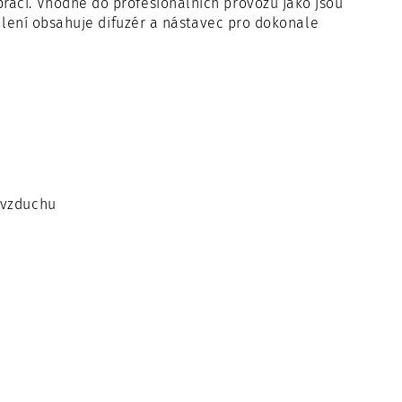
ráci. Vhodné do profesionálních provozů jako jsou
Balení obsahuje difuzér a nástavec pro dokonale
o vzduchu