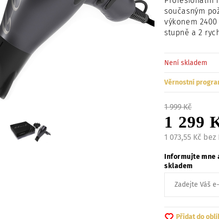
Profesionální 
současným pož
výkonem 2400 W
stupně a 2 ryc
Není skladem
Věrnostní progra
1 999 Kč
1 299 
1 073,55 Kč bez
Informujte mne 
skladem
Přidat do obl