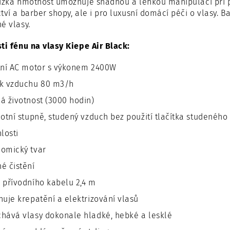
ízká hmotnost umožňuje snadnou a lehkou manipulaci při p
tví a barber shopy, ale i pro luxusní domácí péči o vlasy. 
é vlasy.
ti fénu na vlasy Kiepe Air Black:
tní AC motor s výkonem 2400W
ok vzduchu 80 m3/h
á životnost (3000 hodin)
lotní stupně, studený vzduch bez použití tlačítka studenéh
hlosti
omický tvar
é čistění
 přívodního kabelu 2,4 m
nuje krepatění a elektrizování vlasů
hává vlasy dokonale hladké, hebké a lesklé