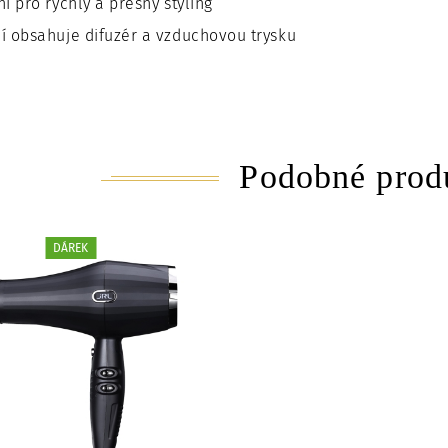
ní pro rychlý a přesný styling
í obsahuje difuzér a vzduchovou trysku
Podobné prod
DÁREK