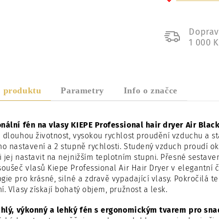
Doprav
1 000 
s produktu
Parametry
Info o značce
nální fén na vlasy KIEPE Professional hair dryer Air Bla
 dlouhou životnost, vysokou rychlost proudění vzduchu a s
ho nastavení a 2 stupně rychlosti. Studený vzduch proudí ok
 jej nastavit na nejnižším teplotním stupni. Přesné sestave
soušeč vlasů Kiepe Professional Air Hair Dryer v elegantn
gie pro krásné, silné a zdravě vypadající vlasy. Pokročilá t
í. Vlasy získají bohatý objem, pružnost a lesk.
ychlý, výkonný a lehký fén s ergonomickým tvarem pro sna