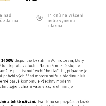
a nad
14 dnů na vrácení
Kč zdarma
nebo výměnu
zdarma
ck 2400W
disponuje kvalitním AC motorem, který
tálou teplotu vzduchu. Nabízí 4 možné stupně
amžitě po stisknutí rychlého tlačítka, případně je
ní pohyblivých částí motoru snižuje hladinu hluku
í černé barvě kombinuje všechny moderní
echnologie ochrání vaše vlasy a eliminuje
dné a lehké užívání.
Tvar fénu se přizpůsobí každé