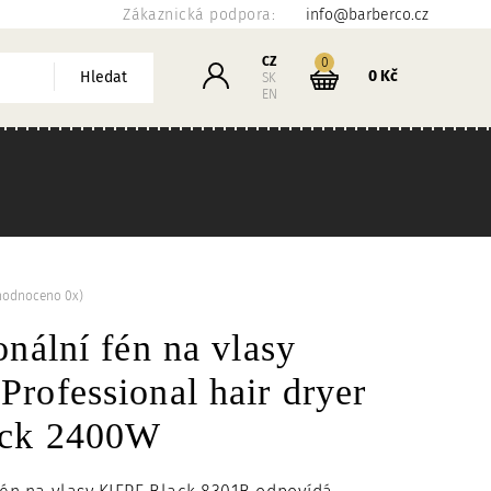
Zákaznická podpora:
info@barberco.cz
Košík
CZ
kusů
0
Přihlášení
0 Kč
Hledat
SK
EN
hodnoceno 0x)
onální fén na vlasy
rofessional hair dryer
ack 2400W