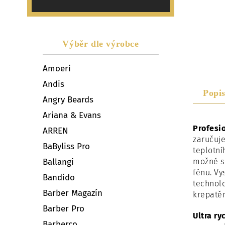
Výběr dle výrobce
Amoeri
Andis
Popi
Angry Beards
Ariana & Evans
Profesio
ARREN
zaručuje
BaByliss Pro
teplotní
možné si
Ballangi
fénu. Vy
Bandido
technolo
Barber Magazín
krepatěn
Barber Pro
Ultra r
Barberco