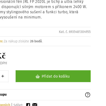
sionální fén JRL FP 2020L je tichý a ultra lehký
Načítám
ů disponující silným motorem s příkonem 2400 W.
imy stylingového sušení a funkci turbo, která
 vysoušení na minimum.
Kat. č. 6935481304955
m:
Za nákup získáte
26 bodů
.
Kč
z DPH
+
Přidat do košíku
1 kus
Zvýšit o 1 kus
ákupu
íbených
|
Sdílet: