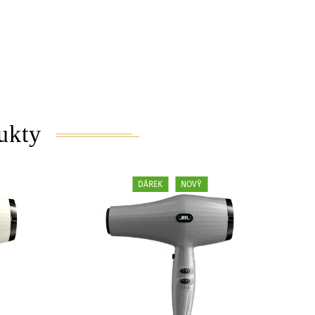
ukty
DÁREK
NOVÝ