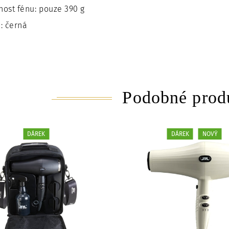
ost fénu: pouze 390 g
: černá
Podobné prod
DÁREK
DÁREK
NOVÝ