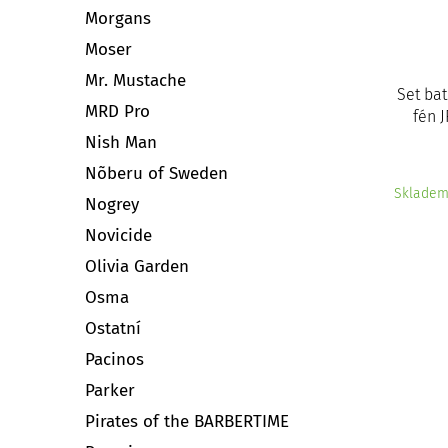
Morgans
Moser
Mr. Mustache
Set ba
MRD Pro
fén J
Nish Man
Nõberu of Sweden
Sklade
Nogrey
Novicide
Olivia Garden
Osma
Ostatní
Pacinos
Parker
Pirates of the BARBERTIME