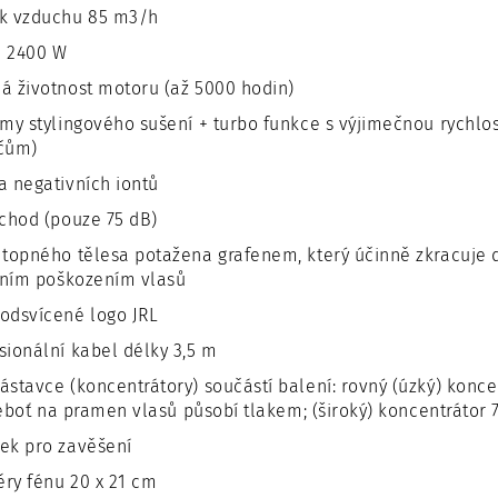
k vzduchu 85 m3/h
n 2400 W
á životnost motoru (až 5000 hodin)
imy stylingového sušení + turbo funkce s výjimečnou rychlos
čům)
a negativních iontů
 chod (pouze 75 dB)
 topného tělesa potažena grafenem, který účinně zkracuje d
ním poškozením vlasů
odsvícené logo JRL
sionální kabel délky 3,5 m
ástavce (koncentrátory) součástí balení: rovný (úzký) konc
eboť na pramen vlasů působí tlakem; (široký) koncentrátor 
ek pro zavěšení
ry fénu 20 x 21 cm