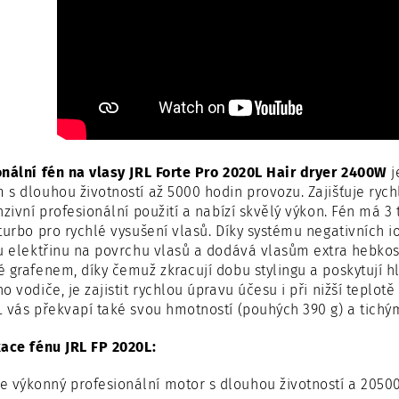
nální fén na vlasy JRL Forte Pro 2020L Hair dryer 2400W
j
s dlouhou životností až 5000 hodin provozu. Zajišťuje ryc
nzivní profesionální použití a nabízí skvělý výkon. Fén má 3
turbo pro rychlé vysušení vlasů. Díky systému negativních 
u elektřinu na povrchu vlasů a dodává vlasům extra hebkost
 grafenem, díky čemuž zkracují dobu stylingu a poskytují h
o vodiče, je zajistit rychlou úpravu účesu i při nižší teplot
 vás překvapí také svou hmotností (pouhých 390 g) a tich
ace fénu JRL FP 2020L:
e výkonný profesionální motor s dlouhou životností a 2050