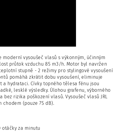
e moderní vysoušeč vlasů s výkonným, účinným
hlost průtok vzduchu 85 m
3
/h. Motor byl navržen
 teplotní stupně - 2 režimy pro stylingové vysoušení
iontů pomáhá zkrátit dobu vysoušení, eliminuje
 a hydrataci. Cívky topného tělesa fénu jsou
ladké, lesklé výsledky. Úlohou grafenu, výborného
ě a bez rizika poškození vlasů. Vysoušeč vlasů JRL
ým chodem (pouze 75 dB).
0 otáčky za minutu