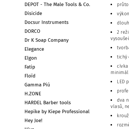
DEPOT - The Male Tools & Co.
průto
Disicide
výko
Docsur Instruments
dlouh
DORCO
2 rež
vysouše
Dr K Soap Company
tvorb
Elegance
tichý
Elgon
cívka
Fatip
minimál
Floïd
LED p
Gamma Piú
profe
H.ZONE
dva n
HARDEL Barber tools
vlasů, n
Hepike by Kiepe Professional
krouž
Hey Joe!
rozmě