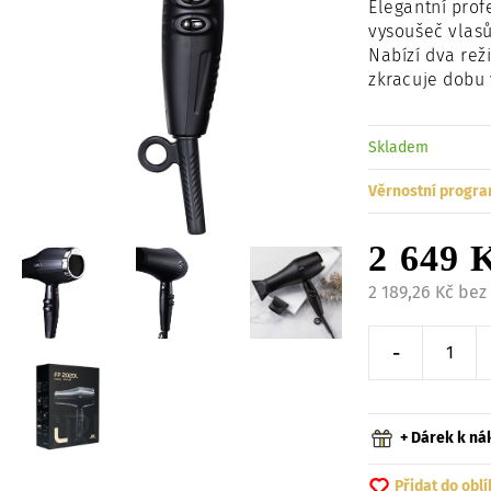
Elegantní profe
vysoušeč vlas
Nabízí dva rež
zkracuje dobu
Skladem
Věrnostní progra
2 649 
2 189,26 Kč be
-
Snížit o 
+ Dárek k n
Přidat do obl