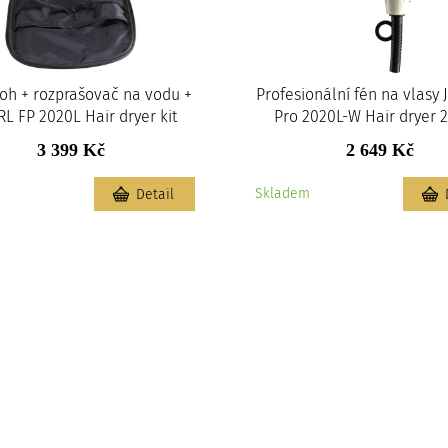
toh + rozprašovač na vodu +
Profesionální fén na vlasy 
RL FP 2020L Hair dryer kit
Pro 2020L-W Hair dryer
3 399 Kč
2 649 Kč
m
Skladem
Detail