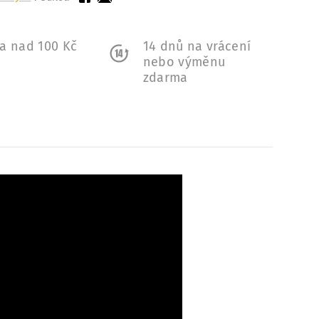
a nad 100 Kč
14 dnů na vrácení
a
nebo výměnu
zdarma