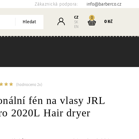
Zákaznická podpora:
info@barberco.cz
Košík
CZ
kusů
0
Přihlášení
0 Kč
Hledat
SK
EN
(hodnoceno 2x)
onální fén na vlasy JRL
ro 2020L Hair dryer