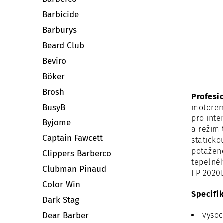
Barbicide
Barburys
Beard Club
Beviro
Böker
Brosh
Profesio
BusyB
motorem 
pro inte
Byjome
a režim 
Captain Fawcett
staticko
potažené
Clippers Barberco
tepelnéh
Clubman Pinaud
FP 2020L
Color Win
Specifik
Dark Stag
Dear Barber
vysoc