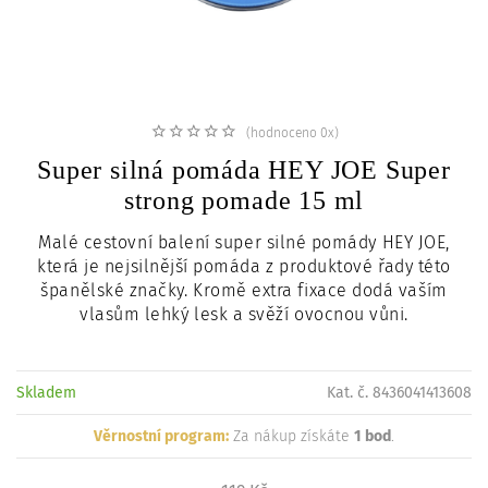
c
i
(hodnoceno 0x)
Super silná pomáda HEY JOE Super
strong pomade 15 ml
Malé cestovní balení super silné pomády HEY JOE,
která je nejsilnější pomáda z produktové řady této
španělské značky. Kromě extra fixace dodá vaším
vlasům lehký lesk a svěží ovocnou vůni.
Skladem
Kat. č. 8436041413608
Věrnostní program:
Za nákup získáte
1 bod
.