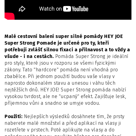
Malé cestovní balení super silné pomády HEY JOE
Super Strong Pomade je určené pro ty, kteří
potřebují zvlášť silnou fixaci a přilnavost a to vždy a
všude - i na cestách.
Pomáda Super Strong je ideální
pro styly, které jsou v rozporu se všemi fyzickými
zákony. Tato "hardcore" pomáda není vhodná pro
zbabělce. Při jednom použití budou vaše vlasy v
naprosto dokonalém stavu a unesou i váhu těch
nejtěžších dnů. HEY JOE! Super Strong pomáda nabízí
vysokou tvrdost, ale ne "ucpaný" efekt. Zajišťuje lesk,
příjemnou vůni a snadno se umyje vodou.
Použití:
Nejlepších výsledků dosáhnete tím, že prsty
naberete malé množství a před aplikací na vlasy ji
rozetřete v prstech. Poté aplikujte na vlasy a do