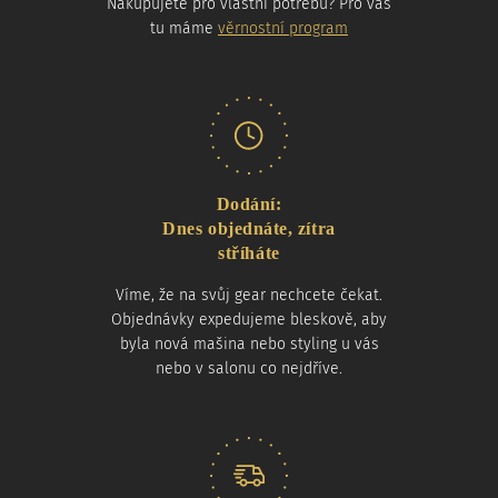
Nakupujete pro vlastní potřebu? Pro vás
tu máme
věrnostní program
Dodání:
Dnes objednáte, zítra
stříháte
Víme, že na svůj gear nechcete čekat.
Objednávky expedujeme bleskově, aby
byla nová mašina nebo styling u vás
nebo v salonu co nejdříve.