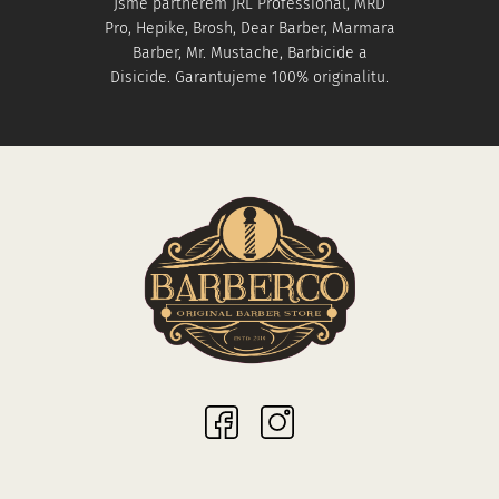
Jsme partnerem JRL Professional, MRD
Pro, Hepike, Brosh, Dear Barber, Marmara
Barber, Mr. Mustache, Barbicide a
Disicide. Garantujeme 100% originalitu.
Sociální sítě