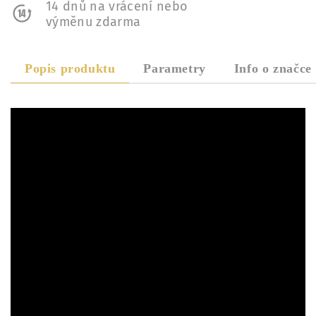
14 dnů na vrácení nebo
výměnu zdarma
Popis produktu
Parametry
Info o značce