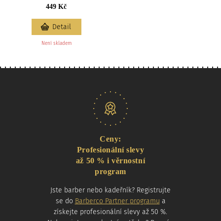
449 Kč
Detail
Není skladem
Naše nabídka
Ceny:
Profesionální slevy
až 50 % i věrnostní
program
Jste barber nebo kadeřník? Registrujte
se do
Barberco Partner programu
a
získejte profesionální slevy až 50 %.