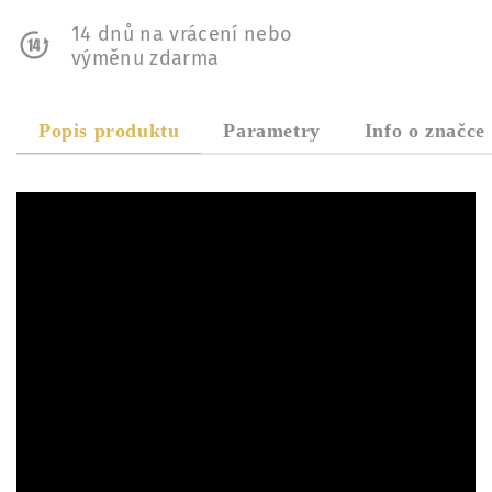
14 dnů na vrácení nebo
výměnu zdarma
Popis produktu
Parametry
Info o značce