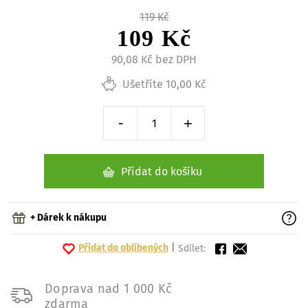
119 Kč
109 Kč
90,08 Kč bez DPH
Ušetříte 10,00 Kč
-
+
Snížit o 1 kus
Zvýšit o 1 kus
Přidat do košíku
+ Dárek k nákupu
Přidat do oblíbených
|
Sdílet:
Doprava nad 1 000 Kč
zdarma