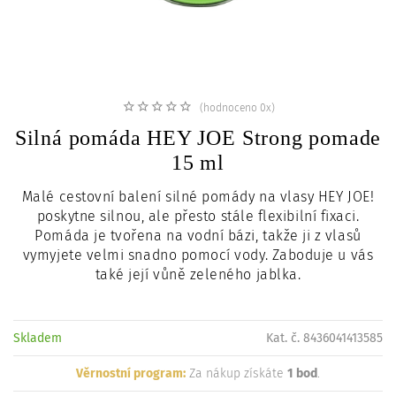
c
i
(hodnoceno 0x)
Silná pomáda HEY JOE Strong pomade
15 ml
Malé cestovní balení silné pomády na vlasy HEY JOE!
poskytne silnou, ale přesto stále flexibilní fixaci.
Pomáda je tvořena na vodní bázi, takže ji z vlasů
vymyjete velmi snadno pomocí vody. Zaboduje u vás
také její vůně zeleného jablka.
Skladem
Kat. č. 8436041413585
Věrnostní program:
Za nákup získáte
1 bod
.