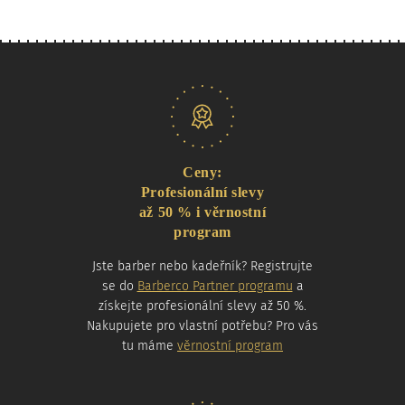
Naše nabídka
Ceny:
Profesionální slevy
až 50 % i věrnostní
program
Jste barber nebo kadeřník? Registrujte
se do
Barberco Partner programu
a
získejte profesionální slevy až 50 %.
Nakupujete pro vlastní potřebu? Pro vás
tu máme
věrnostní program