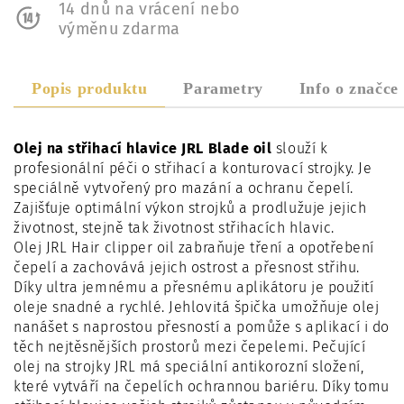
14 dnů na vrácení nebo
výměnu zdarma
Popis produktu
Parametry
Info o značce
Olej na střihací hlavice JRL Blade oil
slouží k
profesionální péči o střihací a konturovací strojky. Je
speciálně vytvořený pro mazání a ochranu čepelí.
Zajišťuje optimální výkon strojků a prodlužuje jejich
životnost, stejně tak životnost střihacích hlavic.
Olej JRL Hair clipper oil zabraňuje tření a opotřebení
čepelí a zachovává jejich ostrost a přesnost střihu.
Díky ultra jemnému a přesnému aplikátoru je použití
oleje snadné a rychlé. Jehlovitá špička umožňuje olej
nanášet s naprostou přesností a pomůže s aplikací i do
těch nejtěsnějších prostorů mezi čepelemi. Pečující
olej na strojky JRL má speciální antikorozní složení,
které vytváří na čepelích ochrannou bariéru. Díky tomu