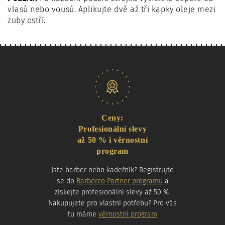
vlasů nebo vousů. Aplikujte dvě až tři kapky oleje mezi
zuby ostří.
Naše nabídka
Ceny:
Profesionální slevy
až 50 % i věrnostní
program
Jste barber nebo kadeřník? Registrujte
se do
Barberco Partner programu
a
získejte profesionální slevy až 50 %.
Nakupujete pro vlastní potřebu? Pro vás
tu máme
věrnostní program