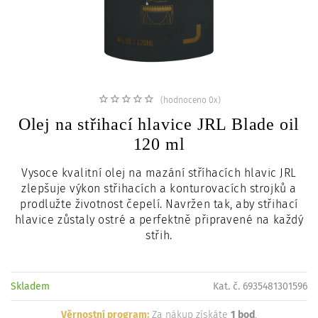
c
i
(hodnoceno 0x)
Olej na střihací hlavice JRL Blade oil
120 ml
Vysoce kvalitní olej na mazání stříhacích hlavic JRL
zlepšuje výkon střihacích a konturovacích strojků a
prodlužte životnost čepelí. Navržen tak, aby střihací
hlavice zůstaly ostré a perfektně připravené na každý
střih.
Skladem
Kat. č. 6935481301596
Věrnostní program:
Za nákup získáte
1 bod
.