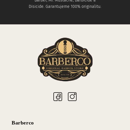
Barber, Mr. Mustache, Barbicide a
Disicide. Garantujeme 100% originalitu.
Sociální sítě
Barberco