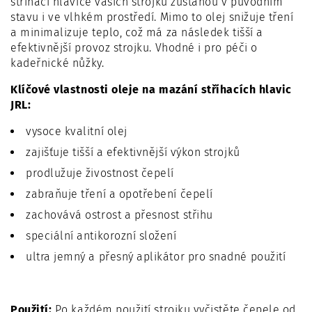
střihací hlavice vašich strojků zůstanou v původním
stavu i ve vlhkém prostředí. Mimo to olej snižuje tření
a minimalizuje teplo, což má za následek tišší a
efektivnější provoz strojku. Vhodné i pro péči o
kadeřnické nůžky.
Klíčové vlastnosti oleje na mazání stříhacích hlavic
JRL:
vysoce kvalitní olej
zajišťuje tišší a efektivnější výkon strojků
prodlužuje živostnost čepelí
zabraňuje tření a opotřebení čepelí
zachovává ostrost a přesnost střihu
speciální antikorozní složení
ultra jemný a přesný aplikátor pro snadné použití
Použití:
Po každém použití strojku vyčistěte čepele od