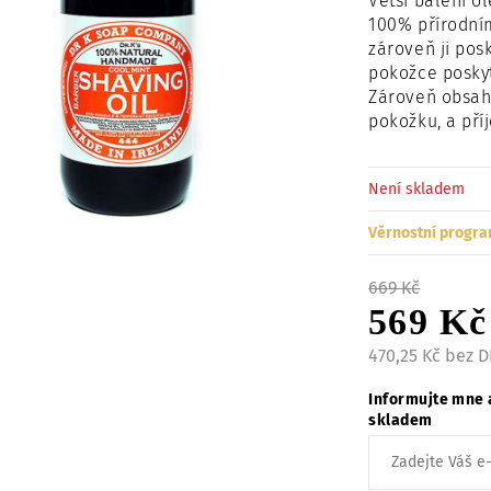
Větší balení o
100% přírodním
zároveň ji pos
pokožce poskyt
Zároveň obsahu
pokožku, a pří
Není skladem
Věrnostní progra
669 Kč
569 Kč
470,25 Kč bez 
Informujte mne 
skladem