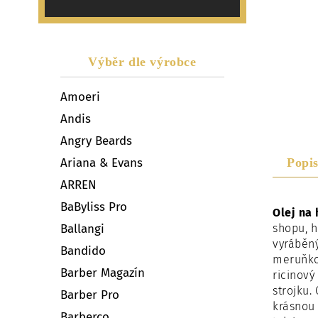
Výběr dle výrobce
Amoeri
Andis
Angry Beards
Popi
Ariana & Evans
ARREN
BaByliss Pro
Olej na
shopu, h
Ballangi
vyráběný
Bandido
meruňkov
Barber Magazín
ricinový
strojku.
Barber Pro
krásnou 
Barberco