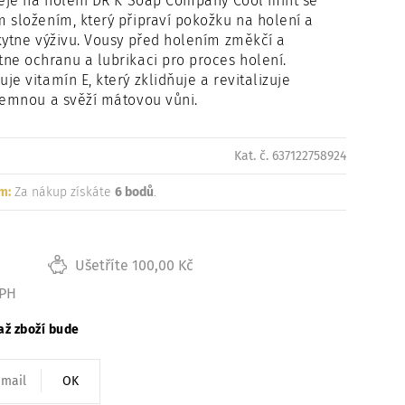
leje na holení DR K Soap Company Cool mint se
 složením, který připraví pokožku na holení a
kytne výživu. Vousy před holením změkčí a
ne ochranu a lubrikaci pro proces holení.
je vitamín E, který zklidňuje a revitalizuje
jemnou a svěží mátovou vůni.
Kat. č. 637122758924
m:
Za nákup získáte
6 bodů
.
Ušetříte 100,00 Kč
DPH
až zboží bude
OK