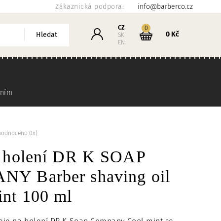
Zákaznická podpora:
info@barberco.cz
Košík
CZ
kusů
0
Přihlášení
0 Kč
Hledat
SK
EN
ením
hodnoceno 0x)
a holení DR K SOAP
Y Barber shaving oil
int 100 ml