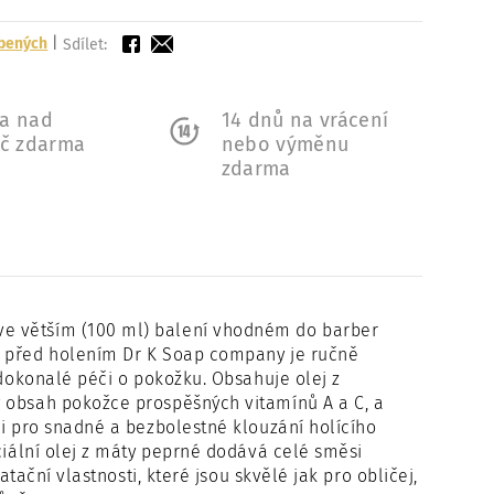
íbených
|
Sdílet:
a nad
14 dnů na vrácení
Kč zdarma
nebo výměnu
zdarma
e větším (100 ml) balení vhodném do barber
j před holením Dr K Soap company je ručně
 dokonalé péči o pokožku. Obsahuje olej z
ý obsah pokožce prospěšných vitamínů A a C, a
ci pro snadné a bezbolestné klouzání holícího
nciální olej z máty peprné dodává celé směsi
atační vlastnosti, které jsou skvělé jak pro obličej,