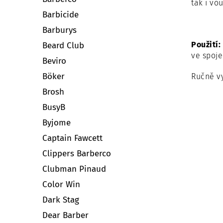
tak i vo
Barbicide
Barburys
Použití:
Beard Club
ve spoje
Beviro
Böker
Ručně vy
Brosh
BusyB
Byjome
Captain Fawcett
Clippers Barberco
Clubman Pinaud
Color Win
Dark Stag
Dear Barber