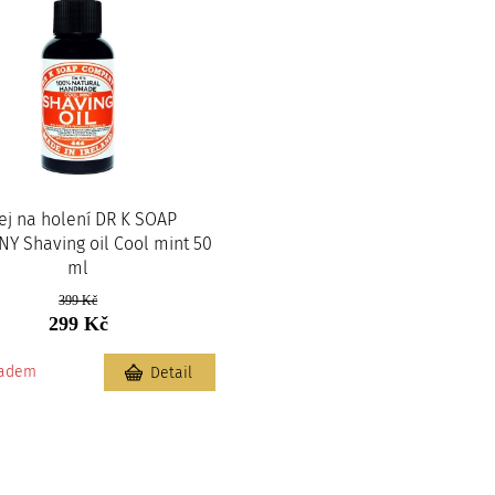
ej na holení DR K SOAP
Y Shaving oil Cool mint 50
ml
399 Kč
299 Kč
ladem
Detail