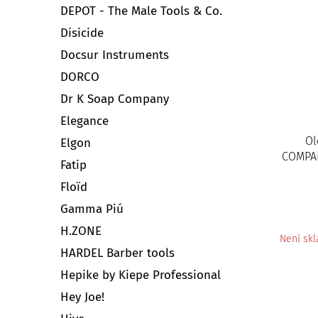
DEPOT - The Male Tools & Co.
Disicide
Docsur Instruments
DORCO
Dr K Soap Company
Elegance
Ol
Elgon
COMPAN
Fatip
Floïd
Gamma Piú
H.ZONE
Není sk
HARDEL Barber tools
Hepike by Kiepe Professional
Hey Joe!