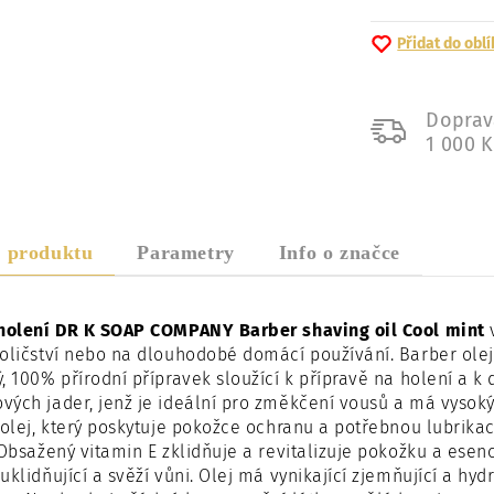
Přidat do obl
Doprav
1 000 
s produktu
Parametry
Info o značce
 holení DR K SOAP COMPANY Barber shaving oil Cool mint
v
oličství nebo na dlouhodobé domácí používání. Barber ole
, 100% přírodní přípravek sloužící k přípravě na holení a k
ých jader, jenž je ideální pro změkčení vousů a má vysok
 olej, který poskytuje pokožce ochranu a potřebnou lubrika
 Obsažený vitamin E zklidňuje a revitalizuje pokožku a ese
uklidňující a svěží vůni. Olej má vynikající zjemňující a hydr