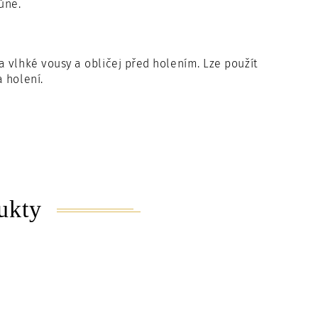
ůně.
 vlhké vousy a obličej před holením. Lze použít
 holení.
ukty