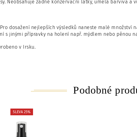
usy. Neobsahuje žádné konzervační látky, umělá barviva a v
Pro dosažení nejlepších výsledků naneste malé množství na
ní s jinými přípravky na holení např. mýdlem nebo pěnou na
robeno v Irsku.
Podobné prod
SLEVA 25%