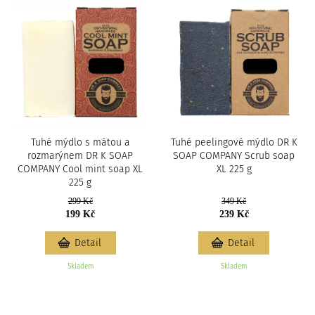
Tuhé mýdlo s mátou a
Tuhé peelingové mýdlo DR K
rozmarýnem DR K SOAP
SOAP COMPANY Scrub soap
COMPANY Cool mint soap XL
XL 225 g
225 g
299 Kč
349 Kč
199 Kč
239 Kč
Detail
Detail
Skladem
Skladem