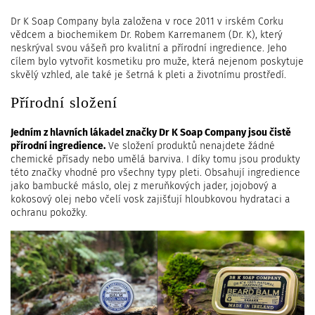
Dr K Soap Company byla založena v roce 2011 v irském Corku
vědcem a biochemikem Dr. Robem Karremanem (Dr. K), který
neskrýval svou vášeň pro kvalitní a přírodní ingredience. Jeho
cílem bylo vytvořit kosmetiku pro muže, která nejenom poskytuje
skvělý vzhled, ale také je šetrná k pleti a životnímu prostředí.
Přírodní složení
Jedním z hlavních lákadel značky Dr K Soap Company jsou čistě
přírodní ingredience.
Ve složení produktů nenajdete žádné
chemické přísady nebo umělá barviva. I díky tomu jsou produkty
této značky vhodné pro všechny typy pleti. Obsahují ingredience
jako bambucké máslo, olej z meruňkových jader, jojobový a
kokosový olej nebo včelí vosk zajišťují hloubkovou hydrataci a
ochranu pokožky.