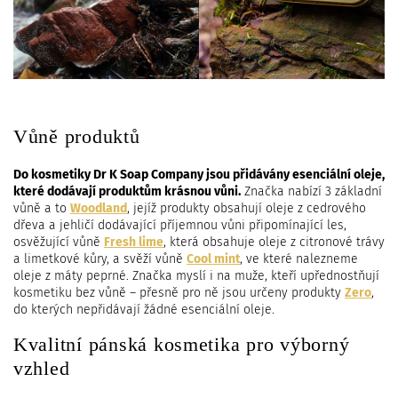
Vůně produktů
Do kosmetiky Dr K Soap Company jsou přidávány esenciální oleje,
které dodávají produktům krásnou vůni.
Značka nabízí 3 základní
vůně a to
Woodland
, jejíž produkty obsahují oleje z cedrového
dřeva a jehličí dodávající příjemnou vůni připomínající les,
osvěžující vůně
Fresh lime
, která obsahuje oleje z citronové trávy
a limetkové kůry, a svěží vůně
Cool mint
, ve které nalezneme
oleje z máty peprné. Značka myslí i na muže, kteří upřednostňují
kosmetiku bez vůně – přesně pro ně jsou určeny produkty
Zero
,
do kterých nepřidávají žádné esenciální oleje.
Kvalitní pánská kosmetika pro výborný
vzhled