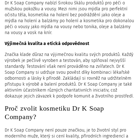
Dr K Soap Company nabízí širokou škálu produktů pro péči o
mužskou pokožku a vousy. Mezi nimi jsou mýdla pro perfektní
očistu těla, kosmetika na holení bez podráždění jako oleje a
mýdla na holení a balzámy po holení a kosmetika pro dokonalou
péči o vousy jako mýdla na vousy nebo tonika, oleje a balzámy
na vousy a vosk na knír.
Výjimečná kvalita a etická odpovědnost
Značka klade důraz na výjimečnou kvalitu svých produktů. Každý
výrobek je pečlivě vyroben a testován, aby splňoval nejvyšší
standardy. Testování však není prováděno na zvířatech. Dr K
Soap Company si udržuje svou pověst díky kombinaci lékařské
odbornosti a lásky k přírodě. Zakládají si rovněž na udržitelném
přístupu k výrobě a balení produktů. Dr K Soap Company je také
aktivním účastníkem různých charitativních iniciativ, což
dokazuje jejich závazek k podpoře komunit a životního prostředí.
Proč zvolit kosmetiku Dr K Soap
Company?
Dr K Soap Company není pouze značkou, je to životní styl pro
moderního muže, který si cení kvality, přírodních ingrediencí a