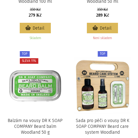
Woodland 100 ml
Woodland 50 ml
359 Kč
359 Kč
279 Kč
289 Kč
Detail
Detail
Skladem
Není skladem
TOP
TOP
SLEVA 11%
Balzám na vousy DR K SOAP
Sada pro péči o vousy DR K
COMPANY Beard balm
SOAP COMPANY Beard care
Woodland 50 g
system Woodland