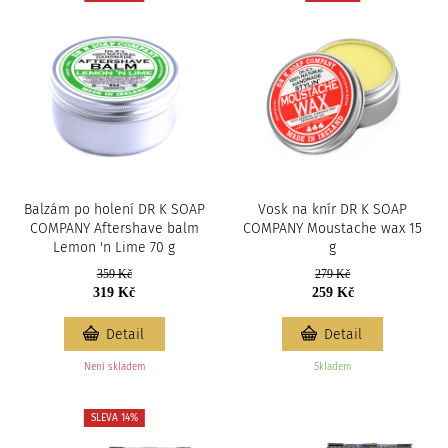
Balzám po holení DR K SOAP
Vosk na knír DR K SOAP
COMPANY Aftershave balm
COMPANY Moustache wax 15
Lemon 'n Lime 70 g
g
359 Kč
279 Kč
319 Kč
259 Kč
Detail
Detail
Není skladem
Skladem
SLEVA 14%