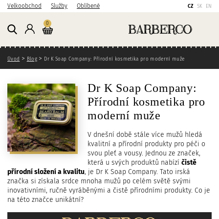
P
P
P
Velkoobchod
Služby
Oblíbené
CZ
SK
EN
ř
ř
ř
Košík
kusů
0
e
e
e
Přihlášení
j
j
j
í
í
í
Zde se nacházíte
t
t
t
Úvod
Blog
Dr K Soap Company: Přírodní kosmetika pro moderní muže
n
n
n
a
a
a
Dr K Soap Company:
h
h
v
Přírodní kosmetika pro
l
l
y
a
a
h
moderní muže
v
v
l
n
n
e
V dnešní době stále více mužů hledá
kvalitní a přírodní produkty pro péči o
í
í
d
svou pleť a vousy. Jednou ze značek,
o
n
á
která u svých produktů nabízí
čistě
b
a
v
přírodní složení a kvalitu
, je Dr K Soap Company. Tato irská
s
v
á
značka si získala srdce mnoha mužů po celém světě svými
a
i
n
inovativními, ručně vyráběnými a čistě přírodními produkty. Co je
h
g
í
na této značce unikátní?
a