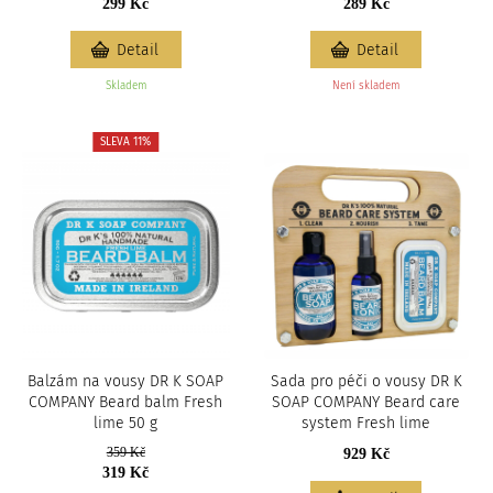
299 Kč
289 Kč
Detail
Detail
Skladem
Není skladem
SLEVA 11%
Balzám na vousy DR K SOAP
Sada pro péči o vousy DR K
COMPANY Beard balm Fresh
SOAP COMPANY Beard care
lime 50 g
system Fresh lime
359 Kč
929 Kč
319 Kč