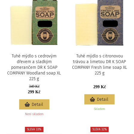
Tuhé mýdlo s cedrovým
Tuhé mýdlo s citronovou
dřevem a sladkým
trávou a limetou DR K SOAP
pomerančem DR K SOAP
COMPANY Fresh lime soap XL
COMPANY Woodland soap XL
225 g
225 g
349 Kč
299 Kč
299 Kč
Detail
Detail
Skladem
Není skladem
SLEVA 33%
SLEVA 32%