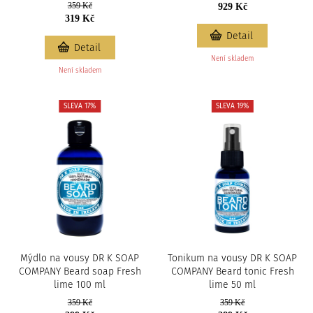
359 Kč
929 Kč
319 Kč
Detail
Detail
Není skladem
Není skladem
SLEVA 17%
SLEVA 19%
Mýdlo na vousy DR K SOAP
Tonikum na vousy DR K SOAP
COMPANY Beard soap Fresh
COMPANY Beard tonic Fresh
lime 100 ml
lime 50 ml
359 Kč
359 Kč