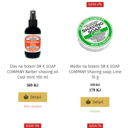
SLEVA 47%
Olej na holení DR K SOAP
Mýdlo na holení DR K SOAP
COMPANY Barber shaving oil
COMPANY Shaving soap Lime
Cool mint 100 ml
70 g
339 Kč
569 Kč
179 Kč
Detail
Detail
Není skladem
Skladem
SLEVA 11%
SLEVA 7%