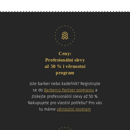
Naše nabídka
Ceny:
Profesionální slevy
až 50 % i věrnostní
program
Jste barber nebo kadeřník? Registrujte
se do
Barberco Partner programu
a
získejte profesionální slevy až 50 %.
Nakupujete pro vlastní potřebu? Pro vás
tu máme
věrnostní program