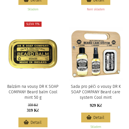
Detail
Detail
Skladem
Není skladem
SLEVA 11%
Balzám na vousy DR K SOAP
Sada pro péči o vousy DR K
COMPANY Beard balm Cool
SOAP COMPANY Beard care
mint 50 g
system Cool mint
359 Kč
929 Kč
319 Kč
Detail
Detail
Skladem