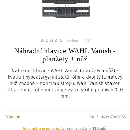
c
i
(hodnoceno 0x)
Náhradní hlavice WAHL Vanish -
planžety + nůž
Náhradní hlavice WAHL Vanish (planžety a nůž) -
kvalitní hypoalergenní zlatá fólie a dvojitý lamelový
nůž vhodné k holicímu strojku Wahl Vanish shaver.
Ultra jemná fólie umožňuje výšku střihu pouhých 0,05
mm.
Skladem
Kat. č. 043917002866
Věrnostní program:
Za nákup získáte
13 bodů
.