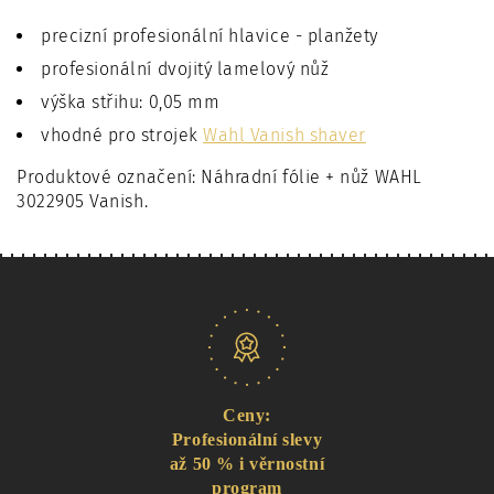
precizní profesionální hlavice - planžety
profesionální dvojitý lamelový nůž
výška střihu: 0,05 mm
vhodné pro strojek
Wahl Vanish shaver
Produktové označení: Náhradní fólie + nůž WAHL
3022905 Vanish.
Naše nabídka
Ceny:
Profesionální slevy
až 50 % i věrnostní
program