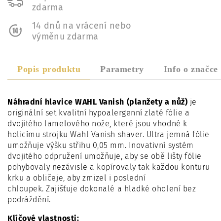
zdarma
14 dnů na vrácení nebo
výměnu zdarma
Popis produktu
Parametry
Info o značce
Náhradní hlavice WAHL Vanish (planžety a nůž)
je
originální set kvalitní hypoalergenní zlaté fólie a
dvojitého lamelového nože, které jsou
vhodné k
holicímu strojku Wahl Vanish shaver. Ultra jemná fólie
umožňuje výšku střihu 0,05 mm. I
novativní systém
dvojitého odpružení umožňuje, aby se obě lišty fólie
pohybovaly nezávisle a kopírovaly tak každou konturu
krku a obličeje, aby zmizel i poslední
chloupek. Zajišťuje dokonalé a hladké oholení bez
podráždění.
Klíčové vlastnosti: