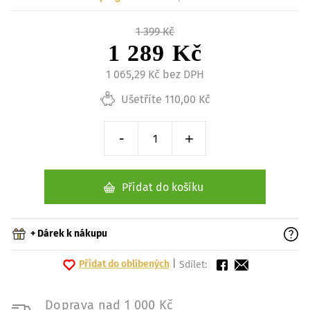
1 399 Kč
1 289 Kč
1 065,29 Kč bez DPH
Ušetříte 110,00 Kč
-
+
Snížit o 1 kus
Zvýšit o 1 kus
Přidat do košíku
+ Dárek k nákupu
Přidat do oblíbených
|
Sdílet:
Doprava nad 1 000 Kč