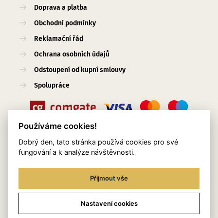
Doprava a platba
Obchodní podmínky
Reklamační řád
Ochrana osobních údajů
Odstoupení od kupní smlouvy
Spolupráce
Používáme cookies!
Dobrý den, tato stránka používá cookies pro své
Užitečné odkazy
fungování a k analýze návštěvnosti.
O nás
Přijmout vše
Blog
Služby
Nastavení cookies
Kontakty