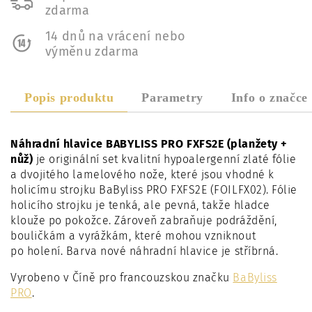
zdarma
14 dnů na vrácení nebo
výměnu zdarma
Popis produktu
Parametry
Info o značce
Náhradní hlavice BABYLISS PRO FXFS2E (planžety +
nůž)
je originální set kvalitní hypoalergenní zlaté fólie
a dvojitého lamelového nože, které jsou vhodné k
holicímu strojku BaByliss PRO FXFS2E (FOILFX02). Fólie
holicího strojku je tenká, ale pevná, takže hladce
klouže po pokožce. Zároveň zabraňuje podráždění,
bouličkám a vyrážkám, které mohou vzniknout
po holení. Barva nové náhradní hlavice je stříbrná.
Vyrobeno v Číně pro francouzskou značku
BaByliss
PRO
.