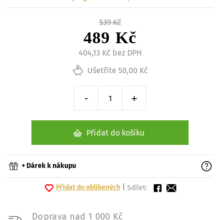
539 Kč
489 Kč
404,13 Kč bez DPH
Ušetříte 50,00 Kč
-
+
Snížit o 1 kus
Zvýšit o 1 kus
Přidat do košíku
+ Dárek k nákupu
Přidat do oblíbených
|
Sdílet:
Doprava nad 1 000 Kč