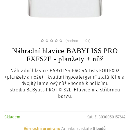
c
i
(hodnoceno 0x)
Náhradní hlavice BABYLISS PRO
FXFS2E - planžety + nůž
Náhradní hlavice BABYLISS PRO 4Artists FOILFX02
(planžety a nože) - kvalitní hypoalergenní zlatá fólie a
dvojitý lamelový nůž vhodné k holicímu
strojku
BaByliss PRO FXFS2E. Hlavice má stříbrnou
barvu.
Skladem
Kat. č. 3030050157642
Věrnostní program:
Za nákup získáte
5 bodů
.