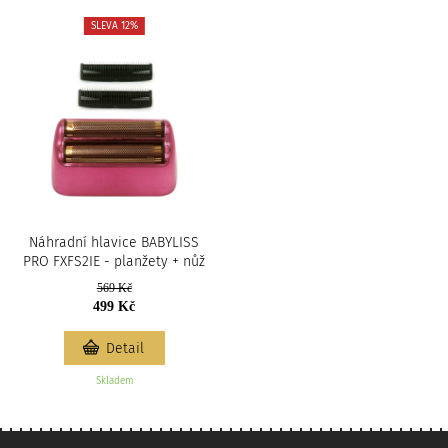
SLEVA 12%
Náhradní hlavice BABYLISS
PRO FXFS2IE - planžety + nůž
569 Kč
499 Kč
Detail
Skladem