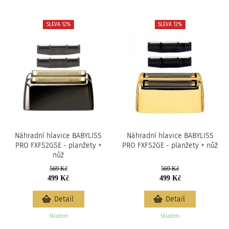
SLEVA 12%
SLEVA 12%
Náhradní hlavice BABYLISS
Náhradní hlavice BABYLISS
PRO FXFS2GSE - planžety +
PRO FXFS2GE - planžety + nůž
nůž
569 Kč
569 Kč
499 Kč
499 Kč
Detail
Detail
Skladem
Skladem