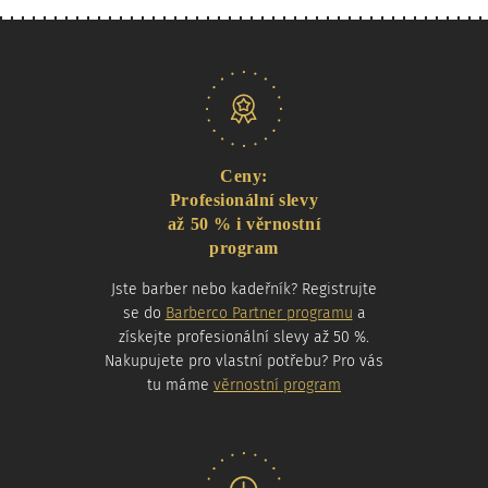
Naše nabídka
Ceny:
Profesionální slevy
až 50 % i věrnostní
program
Jste barber nebo kadeřník? Registrujte
se do
Barberco Partner programu
a
získejte profesionální slevy až 50 %.
Nakupujete pro vlastní potřebu? Pro vás
tu máme
věrnostní program