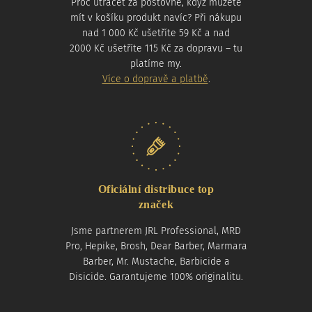
Proč utrácet za poštovné, když můžete
mít v košíku produkt navíc? Při nákupu
nad 1 000 Kč ušetříte 59 Kč a nad
2000 Kč ušetříte 115 Kč za dopravu – tu
platíme my.
Více o dopravě a platbě
.
Oficiální distribuce top
značek
Jsme partnerem JRL Professional, MRD
Pro, Hepike, Brosh, Dear Barber, Marmara
Barber, Mr. Mustache, Barbicide a
Disicide. Garantujeme 100% originalitu.