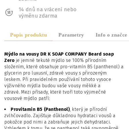
14 dnů na vrácení nebo
výměnu zdarma
Popis produktu
Parametry
Info o značce
Mýdlo na vousy DR K SOAP COMPANY Beard soap
Zero
je jemné tekuté mýdlo se 100% přírodním
složením, které obsahuje pro-vitamín B5 (panthenol) a
glycerin pro luxusní, zdravé vousy s přirozeným
leskem. Při pravidelném používání tohoto vysoce
výživného mýdla budou vaše vousy měkké a
zdravé. Mezi přísady, které tvoří toto výjimečné
vousové mýdlo patří:
Provitamin B5 (Panthenol)
, který je přírodní
zvlhčovadlo. Zajišťuje důkladnou hydrataci vousů a
pokožce pod nimi a zabraňuje jejich dehydrataci.
Vzhledem k tomu, že se panthenol také rovnoměrně