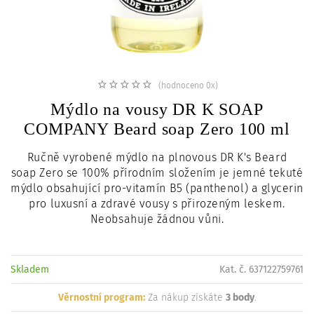
c
i
(hodnoceno 0x)
Mýdlo na vousy DR K SOAP
COMPANY Beard soap Zero 100 ml
Ručně vyrobené mýdlo na plnovous DR K's Beard
soap Zero se 100% přírodním složením je jemné tekuté
mýdlo obsahující pro-vitamín B5 (panthenol) a glycerin
pro luxusní a zdravé vousy s přirozeným leskem.
Neobsahuje žádnou vůni.
Skladem
Kat. č. 637122759761
Věrnostní program:
Za nákup získáte
3 body
.