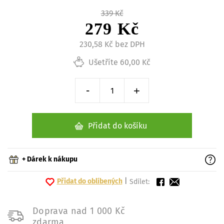
339 Kč
279 Kč
230,58 Kč bez DPH
Ušetříte 60,00 Kč
-
+
Snížit o 1 kus
Zvýšit o 1 kus
Přidat do košíku
+ Dárek k nákupu
Přidat do oblíbených
|
Sdílet:
Doprava nad 1 000 Kč
zdarma