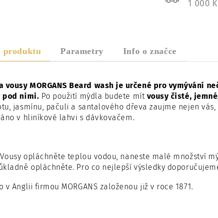
1 000 
s produktu
Parametry
Info o značce
a vousy MORGANS Beard wash je určené pro vymývání nečis
 pod nimi.
Po použití mýdla budete mít
vousy čisté, jemn
u, jasmínu, pačuli a santalového dřeva zaujme nejen vás, al
áno v hliníkové lahvi s dávkovačem.
Vousy opláchněte teplou vodou, naneste malé množství m
kladně opláchněte. Pro co nejlepší výsledky doporučujeme
 v Anglii firmou MORGANS založenou již v roce 1871.