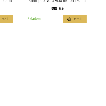
 120 ml
Shampoo No. 3 Acid melon 120 ml
399 Kč
Skladem
Detail
Detail