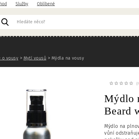
hod
Služby
Oblíbené
acházíte
 o vousy
Mytí vousů
Mýdla na vousy
(
Mýdlo
Beard 
Mýdlo na plno
vůní odstraňuj