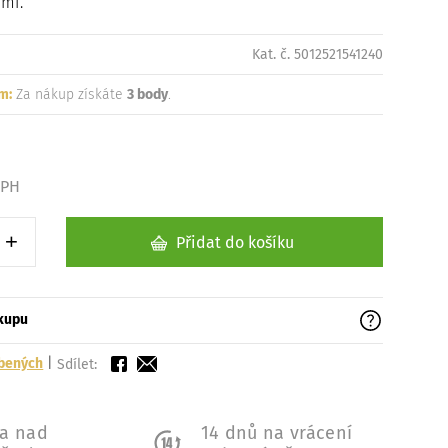
mi.
Kat. č. 5012521541240
m:
Za nákup získáte
3 body
.
DPH
+
Přidat do košíku
1 kus
Zvýšit o 1 kus
ákupu
íbených
|
Sdílet:
a nad
14 dnů na vrácení