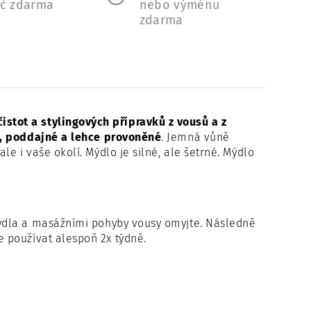
Kč zdarma
nebo výměnu
zdarma
tot a stylingových přípravků z vousů a z
é, poddajné a lehce provoněné
. Jemná vůně
e i vaše okolí. Mýdlo je silné, ale šetrné. Mýdlo
ýdla a masážními pohyby vousy
omyjte
. Následně
 používat alespoň 2x týdně.