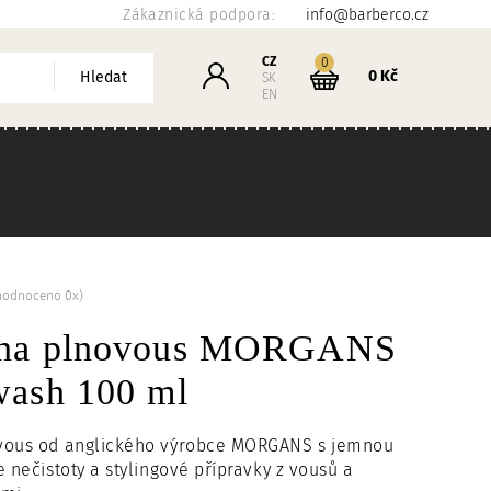
Zákaznická podpora:
info@barberco.cz
Košík
CZ
kusů
0
Přihlášení
0 Kč
Hledat
SK
EN
hodnoceno 0x)
 na plnovous MORGANS
wash 100 ml
vous od anglického výrobce MORGANS s jemnou
e nečistoty a stylingové přípravky z vousů a