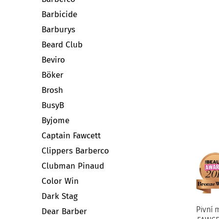
Barbicide
Barburys
Beard Club
Beviro
Böker
Brosh
BusyB
Byjome
Captain Fawcett
Clippers Barberco
Clubman Pinaud
Color Win
Dark Stag
Pivní 
Dear Barber