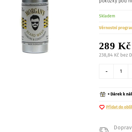
pokožky pod ni
Skladem
Věrnostní progra
289 Kč
238,84 Kč bez 
-
Snížit o 
+ Dárek k n
Přidat do obl
Doprav