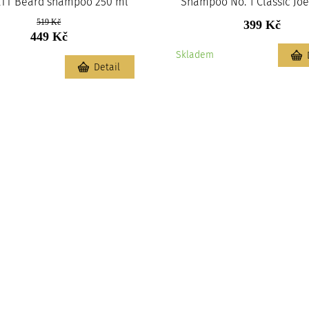
TT Beard shampoo 250 ml
Shampoo No. 1 Classic Joe
519 Kč
399 Kč
449 Kč
Skladem
m
Detail