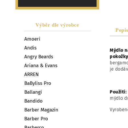
Výběr dle výrobce
Popi
Amoeri
Andis
Mýdlo n
Angry Beards
pokožky
bergamot
Ariana & Evans
je dodáv
ARREN
BaByliss Pro
Ballangi
Použití:
mýdlo dů
Bandido
Barber Magazín
Vyrobeno
Barber Pro
Barberco