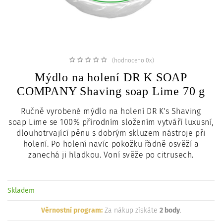
c
i
(hodnoceno 0x)
Mýdlo na holení DR K SOAP
COMPANY Shaving soap Lime 70 g
Ručně vyrobené mýdlo na holení
DR K's Shaving
soap
Lime se 100% přírodním složením vytváří luxusní,
dlouhotrvající pěnu s dobrým skluzem nástroje při
holení. Po holení navíc pokožku řádně osvěží a
zanechá ji hladkou. Voní svěže po citrusech.
Skladem
Věrnostní program:
Za nákup získáte
2 body
.