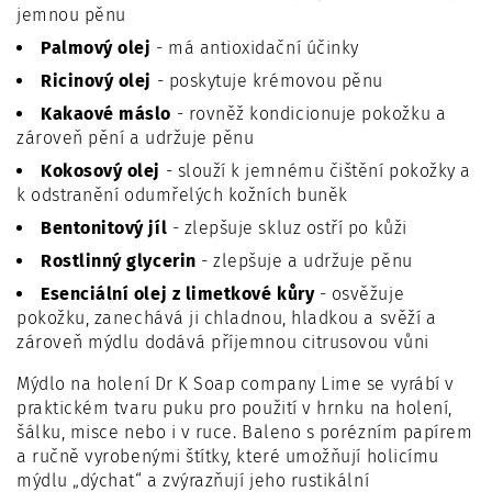
jemnou pěnu
Palmový olej
- má antioxidační účinky
Ricinový olej
- poskytuje krémovou pěnu
Kakaové máslo
- rovněž kondicionuje pokožku a
zároveň pění a udržuje pěnu
Kokosový olej
- slouží k jemnému čištění pokožky a
k odstranění odumřelých kožních buněk
Bentonitový jíl
- zlepšuje skluz ostří po kůži
Rostlinný glycerin
- zlepšuje a udržuje pěnu
Esenciální olej z limetkové kůry
- osvěžuje
pokožku, zanechává ji chladnou, hladkou a svěží a
zároveň mýdlu dodává příjemnou citrusovou vůni
Mýdlo na holení Dr K Soap company Lime se vyrábí v
praktickém tvaru puku pro použití v hrnku na holení,
šálku, misce nebo i v ruce. Baleno s porézním papírem
a ručně vyrobenými štítky, které umožňují holicímu
mýdlu „dýchat“ a zvýrazňují jeho rustikální