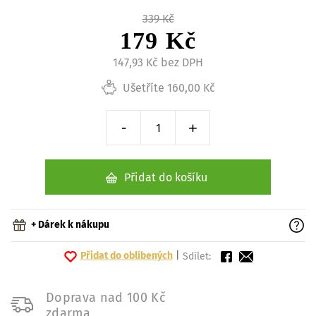
339 Kč
179 Kč
147,93 Kč bez DPH
Ušetříte 160,00 Kč
-
+
Snížit o 1 kus
Zvýšit o 1 kus
Přidat do košíku
+ Dárek k nákupu
Přidat do oblíbených
|
Sdílet:
Doprava nad 100 Kč
zdarma