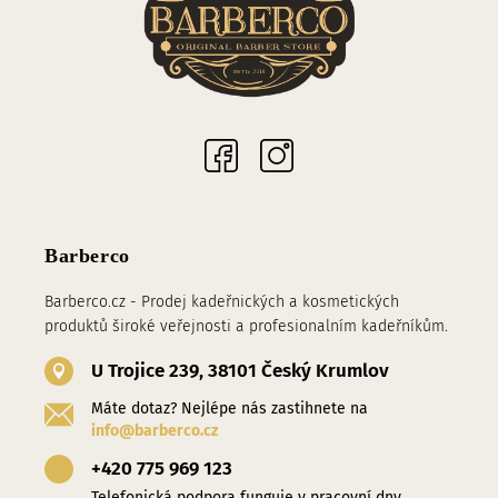
Sociální sítě
Barberco
Barberco.cz - Prodej kadeřnických a kosmetických
produktů široké veřejnosti a profesionalním kadeřníkům.
U Trojice 239, 38101 Český Krumlov
Máte dotaz? Nejlépe nás zastihnete na
info@barberco.cz
+420 775 969 123
Telefonická podpora funguje v pracovní dny