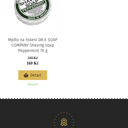
Mýdlo na holení DR K SOAP
COMPANY Shaving soap
Peppermint 70 g
339 Kč
169 Kč
Detail
Skladem
Naše nabídka