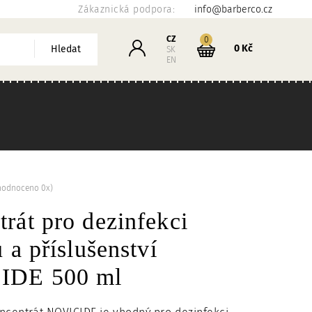
Zákaznická podpora:
info@barberco.cz
Košík
CZ
kusů
0
Přihlášení
0 Kč
Hledat
SK
EN
hodnoceno 0x)
rát pro dezinfekci
ů a příslušenství
IDE 500 ml