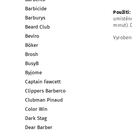
Barbicide
Použití:
Barburys
umístěné
minut). 
Beard Club
Beviro
Vyroben
Böker
Brosh
BusyB
Byjome
Captain Fawcett
Clippers Barberco
Clubman Pinaud
Color Win
Dark Stag
Dear Barber