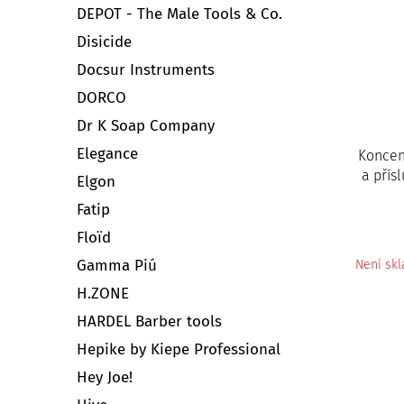
DEPOT - The Male Tools & Co.
Disicide
Docsur Instruments
DORCO
Dr K Soap Company
Elegance
Koncent
a přís
Elgon
Fatip
Floïd
Gamma Piú
Není sk
H.ZONE
HARDEL Barber tools
Hepike by Kiepe Professional
Hey Joe!