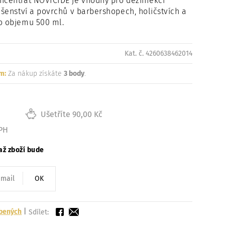
ncentrát NOVICIDE je vhodný pro dezinfekci
lušenství a povrchů v barbershopech, holičstvích a
o objemu 500 ml.
Kat. č. 4260638462014
m:
Za nákup získáte
3 body
.
Ušetříte 90,00 Kč
DPH
až zboží bude
OK
íbených
|
Sdílet: