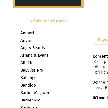
Výběr dle výrobce
Amoeri
Popi
Andis
Angry Beards
Ariana & Evans
Koncent
různé po
ARREN
odbourat
BaByliss Pro
- při ko
Ballangi
Účinně n
Bandido
a viry (
Barber Magazín
Účinné l
Barber Pro
Barberco