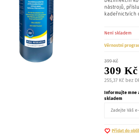
Dezinfekční ko
nástrojů, přís
kadeřnictvích 
Není skladem
Věrnostní progra
399 Kč
309 Kč
255,37 Kč bez 
Informujte mne 
skladem
Přidat do obl