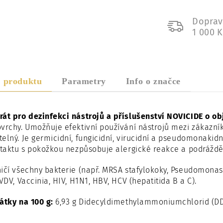
Doprav
1 000 
s produktu
Parametry
Info o značce
rát pro dezinfekci nástrojů a příslušenství NOVICIDE o o
vrchy. Umožňuje efektivní používání nástrojů mezi zákazníky
elný. Je germicidní, fungicidní, virucidní a pseudomonakidn
ntaktu s pokožkou nezpůsobuje alergické reakce a podráždě
ičí všechny bakterie (např. MRSA stafylokoky, Pseudomonas a
BVDV, Vaccinia, HIV, H1N1, HBV, HCV (hepatitida B a C).
átky na 100 g:
6,93 g Didecyldimethylammoniumchlorid (DDA