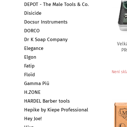
DEPOT - The Male Tools & Co.
Disicide
Docsur Instruments
DORCO
Dr K Soap Company
Velk
Elegance
PR
Elgon
Fatip
Není sk
Floïd
Gamma Piú
H.ZONE
HARDEL Barber tools
Hepike by Kiepe Professional
Hey Joe!