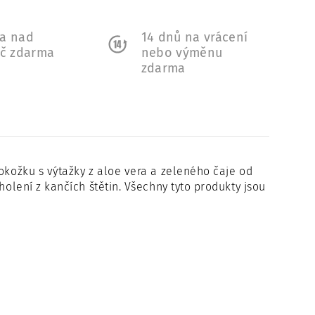
a nad
14 dnů na vrácení
Kč zdarma
nebo výměnu
zdarma
okožku s výtažky z aloe vera a zeleného čaje od
holení z kančích štětin. Všechny tyto produkty jsou