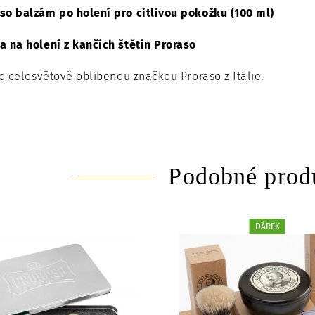
so balzám po holení pro citlivou pokožku (100 ml)
a na holení z kančích štětin Proraso
 celosvětově oblíbenou značkou Proraso z Itálie.
Podobné prod
DÁREK