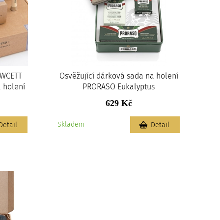
AWCETT
Osvěžující dárková sada na holení
a holení
PRORASO Eukalyptus
629 Kč
Skladem
Detail
Detail