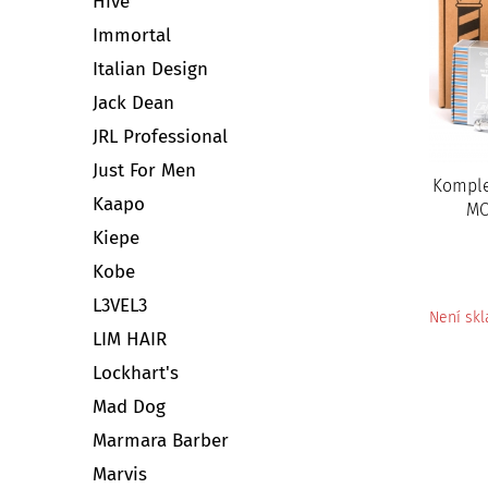
Hive
Immortal
Italian Design
Jack Dean
JRL Professional
Just For Men
Komple
Kaapo
MO
Kiepe
Kobe
L3VEL3
Není sk
LIM HAIR
Lockhart's
Mad Dog
Marmara Barber
Marvis