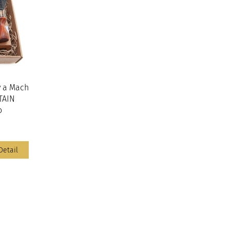
y a Mach
PTAIN
o
Detail