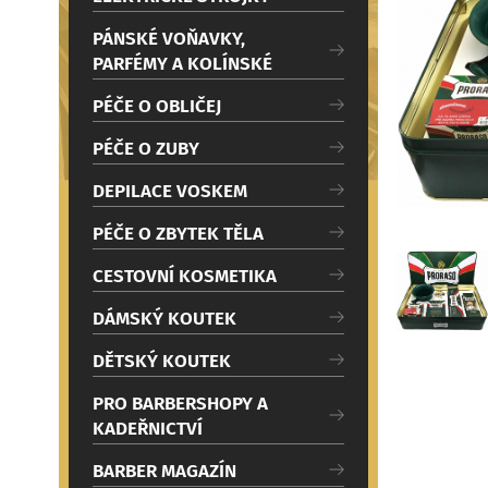
c
Načítám
i
PÁNSKÉ VOŇAVKY,
PARFÉMY A KOLÍNSKÉ
PÉČE O OBLIČEJ
PÉČE O ZUBY
DEPILACE VOSKEM
PÉČE O ZBYTEK TĚLA
CESTOVNÍ KOSMETIKA
DÁMSKÝ KOUTEK
DĚTSKÝ KOUTEK
PRO BARBERSHOPY A
KADEŘNICTVÍ
BARBER MAGAZÍN