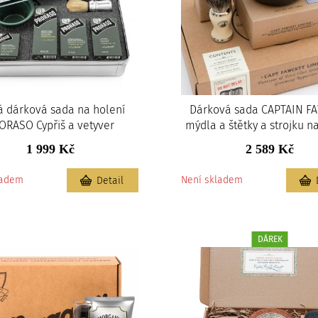
á dárková sada na holení
Dárková sada CAPTAIN F
ORASO Cypřiš a vetyver
mýdla a štětky a strojku n
1 999 Kč
2 589 Kč
ladem
Není skladem
Detail
DÁREK