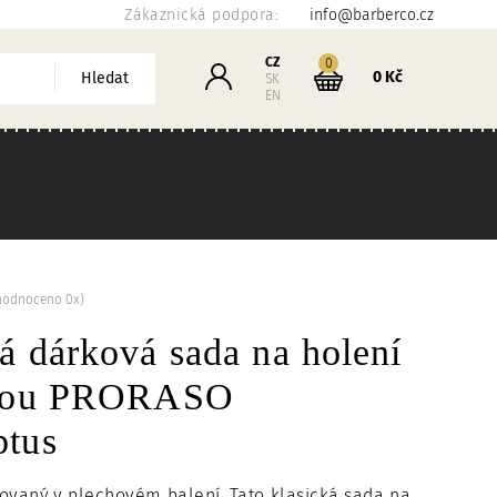
Zákaznická podpora:
info@barberco.cz
Košík
CZ
kusů
0
Přihlášení
0 Kč
Hledat
SK
EN
hodnoceno 0x)
á dárková sada na holení
tkou PRORASO
ptus
chovaný v plechovém balení. Tato klasická sada na