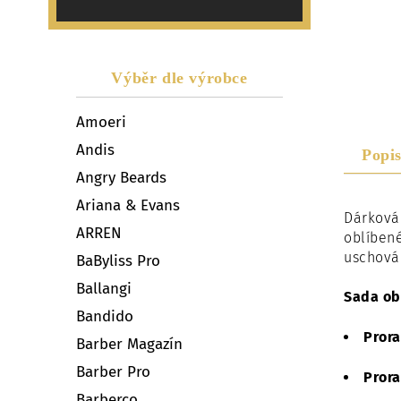
Výběr dle výrobce
Amoeri
Andis
Popi
Angry Beards
Ariana & Evans
Dárková 
ARREN
oblíbené
uschová
BaByliss Pro
Ballangi
Sada ob
Bandido
Prora
Barber Magazín
Barber Pro
Prora
Barberco