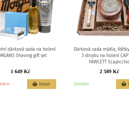
tní dárková sada na holení
Dárková sada mýdla, štětk
RGANS Shaving gift set
3 strojku na holení CA
FAWCETT Scapicchi
1 649 Kč
2 589 Kč
ladem
Skladem
Detail