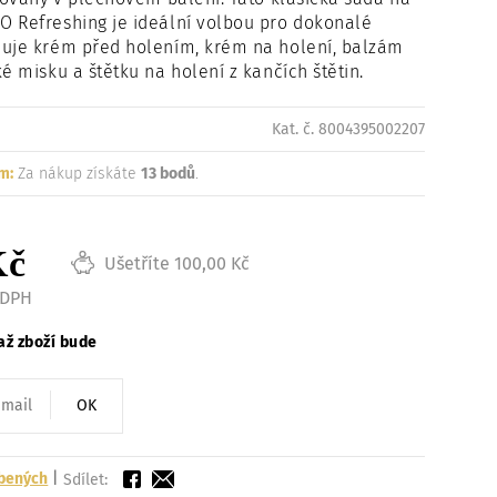
Načítám
O Refreshing je ideální volbou pro dokonalé
huje krém před holením, krém na holení, balzám
ké misku a štětku na holení z kančích štětin.
Kat. č. 8004395002207
m:
Za nákup získáte
13 bodů
.
Kč
Ušetříte 100,00 Kč
 DPH
až zboží bude
OK
íbených
|
Sdílet: