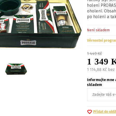
holení PRORAS
oholení. Obsa
po holení a ta
Není skladem
Věrnostní progra
1 449 Kč
1 349 
1 114,88 Kč bez
Informujte mne 
skladem
Přidat do obl