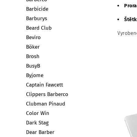
Prora
Barbicide
Barburys
Štětk
Beard Club
Vyrobeno
Beviro
Böker
Brosh
BusyB
Byjome
Captain Fawcett
Clippers Barberco
Clubman Pinaud
Color Win
Dark Stag
Dear Barber