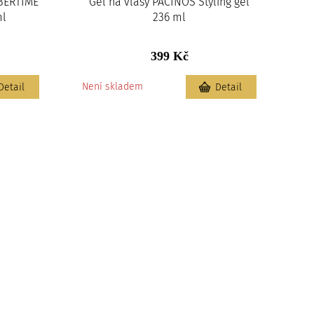
RBERTIME
Gel na vlasy PACINOS Styling gel
ml
236 ml
399 Kč
Není skladem
Detail
Detail