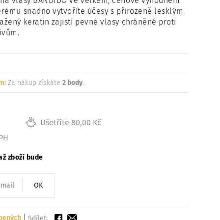
l na vlasy BANDIDO ve velkém, cenově výhodném
Načítám
terému snadno vytvoříte účesy s přirozeně lesklým
ažený keratin zajistí pevné vlasy chráněné proti
ivům.
m:
Za nákup získáte
2 body
.
Ušetříte 80,00 Kč
DPH
až zboží bude
OK
íbených
|
Sdílet: