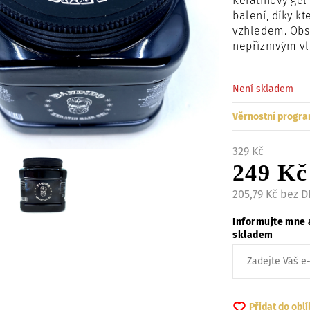
Keratinový ge
balení, díky k
vzhledem.
Obs
nepříznivým vl
Není skladem
Věrnostní progra
329 Kč
249 Kč
205,79 Kč bez 
Informujte mne 
skladem
Přidat do obl