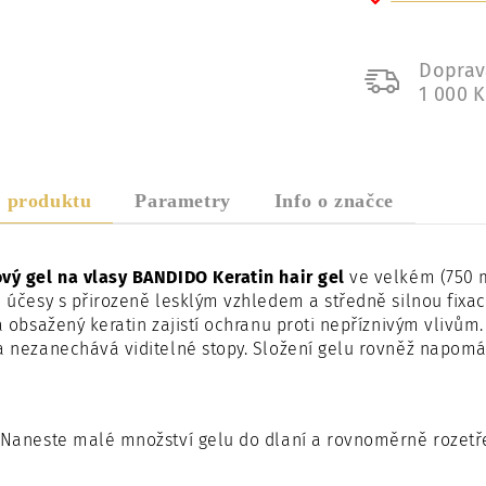
Doprav
1 000 
s produktu
Parametry
Info o značce
vý gel na vlasy BANDIDO Keratin hair gel
ve velkém (750 m
e účesy s přirozeně lesklým vzhledem a středně silnou fixa
 a obsažený keratin zajistí ochranu proti nepříznivým vlivům.
a nezanechává viditelné stopy. Složení gelu rovněž napom
Naneste malé množství gelu do dlaní a rovnoměrně rozetřet