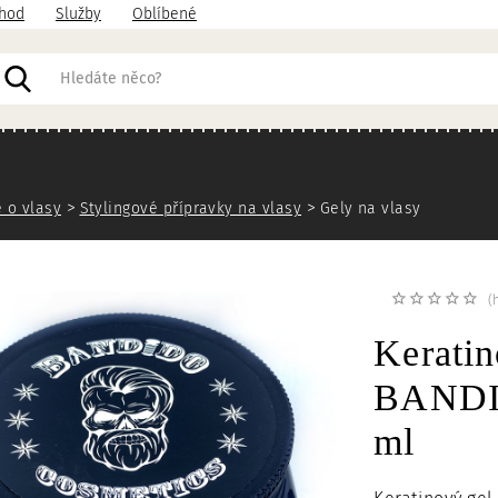
hod
Služby
Oblíbené
acházíte
 o vlasy
Stylingové přípravky na vlasy
Gely na vlasy
(
Keratin
BANDID
ml