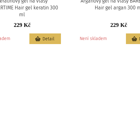
eratinový gel na vlasy
Arganový gel na vlasy BA
TIME Hair gel keratin 300
Hair gel argan 300 
ml
229 Kč
229 Kč
ladem
Není skladem
Detail