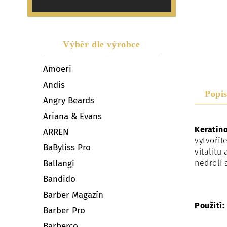
Výběr dle výrobce
Amoeri
Andis
Popi
Angry Beards
Ariana & Evans
Keratino
ARREN
vytvořít
BaByliss Pro
vitalitu
nedrolí 
Ballangi
Bandido
Barber Magazín
Použití:
Barber Pro
Barberco