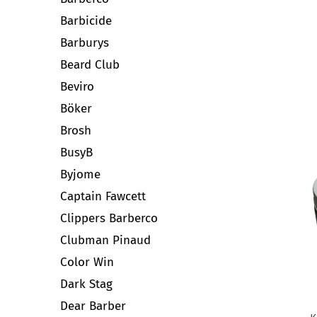
Barbicide
Barburys
Beard Club
Beviro
Böker
Brosh
BusyB
Byjome
Captain Fawcett
Clippers Barberco
Clubman Pinaud
Color Win
Dark Stag
Dear Barber