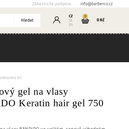
Zákaznická podpora:
info@barberco.cz
Košík
CZ
kusů
0
Přihlášení
0 Kč
Hledat
SK
EN
hodnoceno 0x)
ový gel na vlasy
O Keratin hair gel 750