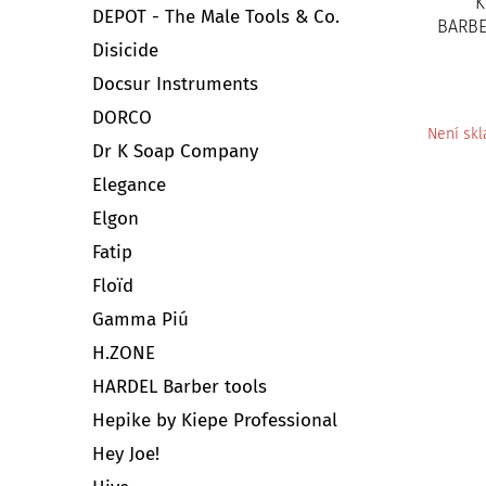
K
DEPOT - The Male Tools & Co.
BARBER
Disicide
Docsur Instruments
DORCO
Není sk
Dr K Soap Company
Elegance
Elgon
Fatip
Floïd
Gamma Piú
H.ZONE
HARDEL Barber tools
Hepike by Kiepe Professional
Hey Joe!